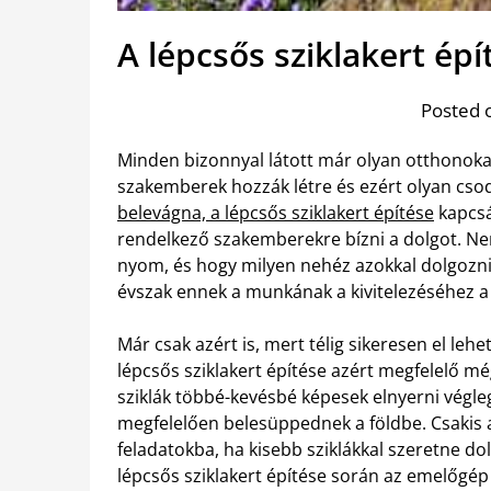
A lépcsős sziklakert ép
Posted 
Minden bizonnyal látott már olyan otthonokat,
szakemberek hozzák létre és ezért olyan csod
belevágna, a lépcsős sziklakert építése
kapcsán
rendelkező szakemberekre bízni a dolgot. Nem
nyom, és hogy milyen nehéz azokkal dolgozni. 
évszak ennek a munkának a kivitelezéséhez a
Már csak azért is, mert télig sikeresen el leh
lépcsős sziklakert építése azért megfelelő mé
sziklák többé-kevésbé képesek elnyerni véglege
megfelelően belesüppednek a földbe. Csakis a
feladatokba, ha kisebb sziklákkal szeretne d
lépcsős sziklakert építése során az emelőgép