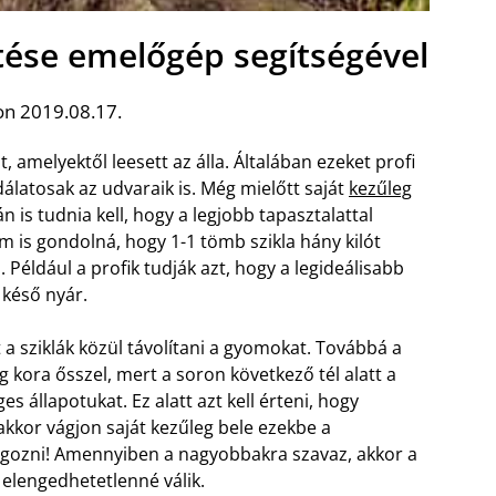
ítése emelőgép segítségével
on 2019.08.17.
 amelyektől leesett az álla. Általában ezeket profi
álatosak az udvaraik is. Még mielőtt saját
kezűleg
 is tudnia kell, hogy a legjobb tapasztalattal
 is gondolná, hogy 1-1 tömb szikla hány kilót
Például a profik tudják azt, hogy a legideálisabb
 késő nyár.
et a sziklák közül távolítani a gyomokat. Továbbá a
g kora ősszel, mert a soron következő tél alatt a
s állapotukat. Ez alatt azt kell érteni, hogy
kkor vágjon saját kezűleg bele ezekbe a
olgozni! Amennyiben a nagyobbakra szavaz, akkor a
 elengedhetetlenné válik.