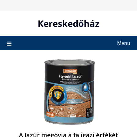
Skip
to
content
Kereskedőház
Menu
A lazúr megóvja a fa igazi értékét