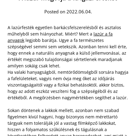
Posted on 2022.06.04.
A lazúrfesték egyetlen barkácsfelszerelésből és asztalos
műhelyből sem hiányozhat. Miért? Mert a
lazúr a fa
anyagok
legjobb barátja. Ugye a fa természetes
szépségével semmi sem vetekszik. Azonban tenni kell érte,
hogy ennek a naturális anyagnak a külső jellemvonásai, az
értékét megszabó tulajdonságai sértetlenek maradjanak
amilyen sokáig csak lehet.
Ha valaki hanyagságból, nemtörődömségből sorsára hagyja
a fafelületeket, vagyis nem óvja meg őket az időjárás
viszontagságaitól vagy a fizikai behatásoktól, akkor biztos,
hogy az adott eszköz veszíteni fog a szépségéből és az
értékéből. A megőrzésben nagymértékben segíthet a lazúr.
Sokan döntenek a lakkok mellett, azonban nem szabad
figyelmen kívül hagyni, hogy bizonyos nem mérettartó
tárgyak nem tolerálják jól a vastag filmképző lakkokat,
hiszen a folyamatos szűkülésnek és tágulásnak a
következtében felhordott anyag berepedezhet, ami miatt a