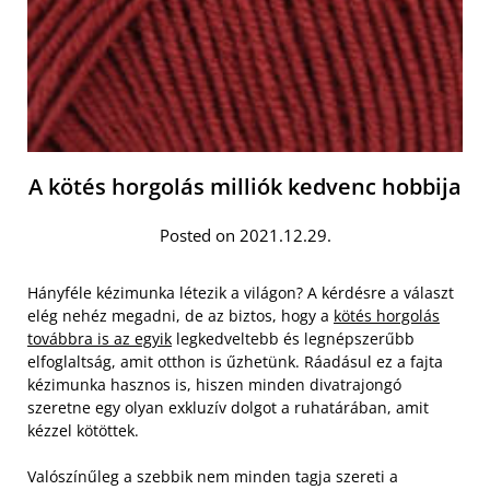
A kötés horgolás milliók kedvenc hobbija
Posted on 2021.12.29.
Hányféle kézimunka létezik a világon? A kérdésre a választ
elég nehéz megadni, de az biztos, hogy a
kötés horgolás
továbbra is az egyik
legkedveltebb és legnépszerűbb
elfoglaltság, amit otthon is űzhetünk. Ráadásul ez a fajta
kézimunka hasznos is, hiszen minden divatrajongó
szeretne egy olyan exkluzív dolgot a ruhatárában, amit
kézzel kötöttek.
Valószínűleg a szebbik nem minden tagja szereti a