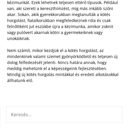
kézimunkát. Ezek lehetnek teljesen eltérő típusok. Például
van, aki szereti a kereszthímzést, míg más inkább szőni
akar.
Sokan, akik gyerekkorukban megtanulták a kötés
horgolást, fiatalkorukban megfeledkeznek róla és csak
felnőttként jut eszükbe újra a kézimunka, amikor zoknit
vagy pulóvert akarnak kötni a gyermekeiknek vagy
unokáiknak.
Nem számít, mikor kezdjük el a kötés horgolást, az
mindenkinek valami szemet gyönyörködtető és teljesen új
dolog felfedezését jelenti. Nincs határa annak, hogy
meddig mehetünk el a képességeink fejlesztésében.
Mindig új kötés horgolás mintákkal és eredeti alkotásokkal
állhatunk elő.
KERESÉS: