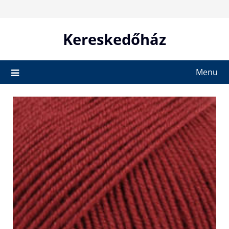
Skip
to
content
Kereskedőház
Menu