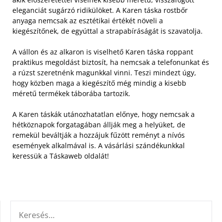
eleganciát sugárzó ridikülöket. A Karen táska rostbőr
anyaga nemcsak az esztétikai értékét növeli a
kiegészítőnek, de egyúttal a strapabíráságát is szavatolja.
A vállon és az alkaron is viselhető Karen táska roppant
praktikus megoldást biztosít, ha nemcsak a telefonunkat és
a rúzst szeretnénk magunkkal vinni. Teszi mindezt úgy,
hogy közben maga a kiegészítő még mindig a kisebb
méretű termékek táborába tartozik.
A Karen táskák utánozhatatlan előnye, hogy nemcsak a
hétköznapok forgatagában állják meg a helyüket, de
remekül beváltják a hozzájuk fűzött reményt a nívós
események alkalmával is. A vásárlási szándékunkkal
keressük a Táskaweb oldalát!
KERESÉS: