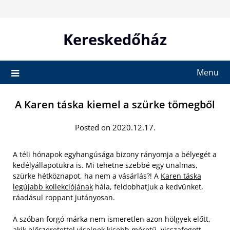
Skip
to
content
Kereskedőház
Menu
A Karen táska kiemel a szürke tömegből
Posted on 2020.12.17.
A téli hónapok egyhangúsága bizony rányomja a bélyegét a
kedélyállapotukra is. Mi tehetne szebbé egy unalmas,
szürke hétköznapot, ha nem a vásárlás?! A
Karen táska
legújabb kollekciójának
hála, feldobhatjuk a kedvünket,
ráadásul roppant jutányosan.
A szóban forgó márka nem ismeretlen azon hölgyek előtt,
akik előszeretettel viselnek kisebb méretű, visszafogott