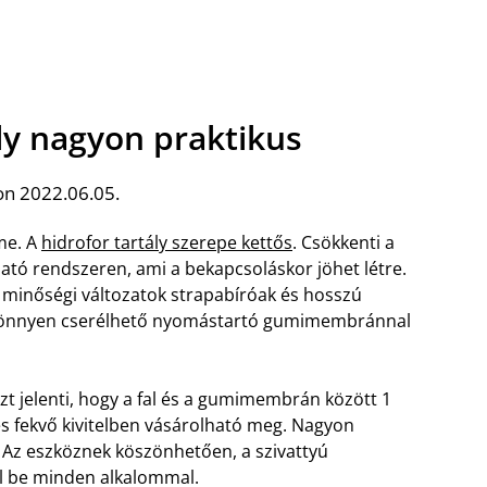
ály nagyon praktikus
on 2022.06.05.
eme. A
hidrofor tartály szerepe kettős
. Csökkenti a
ató rendszeren, ami a bekapcsoláskor jöhet létre.
A minőségi változatok strapabíróak és hosszú
 könnyen cserélhető nyomástartó gumimembránnal
 azt jelenti, hogy a fal és a gumimembrán között 1
és fekvő kivitelben vásárolható meg. Nagyon
 Az eszköznek köszönhetően, a szivattyú
ol be minden alkalommal.