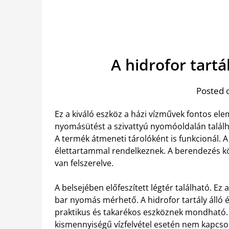
A hidrofor tart
Posted 
Ez a kiváló eszköz a házi vízművek fontos el
nyomásütést a szivattyú nyomóoldalán találh
A termék átmeneti tárolóként is funkcionál. 
élettartammal rendelkeznek. A berendezés
van felszerelve.
A belsejében előfeszített légtér található. Ez
bar nyomás mérhető. A hidrofor tartály álló 
praktikus és takarékos eszköznek mondható.
kismennyiségű vízfelvétel esetén nem kapcs