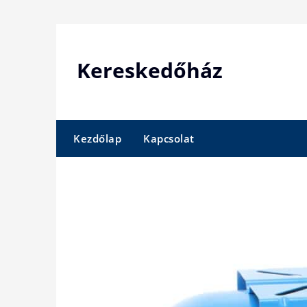
Skip
to
content
Kereskedőház
Kezdőlap
Kapcsolat