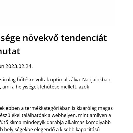
űsége növekvő tendenciát
utat
on 2023.02.24.
árólag hűtésre voltak optimalizálva. Napjainkban
, ami a helyiségek lehűtése mellett, azok
ek ebben a termékkategóriában is kizárólag magas
észülékei találhatóak a webhelyen, mint amilyen a
A fűtő klíma mindegyik darabja alkalmas komolyabb
sebb helyiségekbe elegendő a kisebb kapacitású