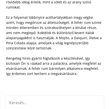
rövidebb ideig érlelik, mint a sötét és az arany színű
rumokat.
Ez a folyamat többnyire acéltartályokban megy végbe
azért, hogy megőrizze az áttetszőségét. A fehér rum szinte
minden étteremben és szórakozóhelyen a kínálat része,
ami nem meglepő. Koktélok és különböző kevert italok
alapanyagaként is használják. A Mojito, a Daiquiri, illetve a
Pina Colada alapja, amelyek a világ legnépszerűbb
szeszesitalai közé tartoznak.
Rengeteg híres gyártó foglalkozik a készítésével, így
biztosan Ön is ráakad arra a palackra, amelyik megfelel az
elvárásainak. A fehér rum bármilyen alkalomra megfelel,
így érdemes sort keríteni a megvásárlására.
KERESÉS: