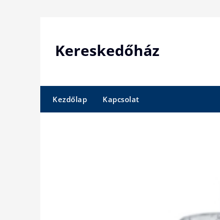
Skip
to
content
Kereskedőház
Kezdőlap
Kapcsolat