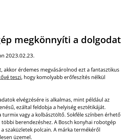
gép megkönnyíti a dolgodat
on 2023.02.23.
ot, akkor érdemes megvásárolnod ezt a fantasztikus
ővé teszi
, hogy komolyabb erőfeszítés nélkül
adatok elvégzésére is alkalmas, mint például az
nésű, ezáltal feldobja a helyiség esztétikáját.
a turmix vagy a kolbásztöltő.
Sokféle színben érhető
ol a többi berendezéshez. A Bosch konyhai robotgép
 a szaküzletek polcain. A márka termékéről
desen üzemel.