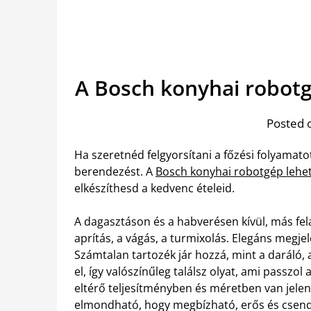
A Bosch konyhai robot
Posted 
Ha szeretnéd felgyorsítani a főzési folyamat
berendezést. A
Bosch konyhai robotgép lehet
elkészíthesd a kedvenc ételeid.
A dagasztáson és a habverésen kívül, más fel
aprítás, a vágás, a turmixolás. Elegáns megjele
Számtalan tartozék jár hozzá, mint a daráló, 
el, így valószínűleg találsz olyat, ami passz
eltérő teljesítményben és méretben van jelen
elmondható, hogy megbízható, erős és csen