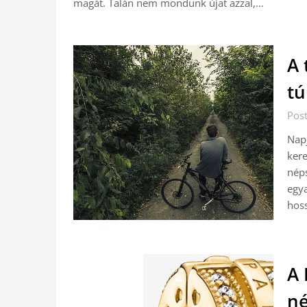
magát. Talán nem mondunk újat azzal,…
A 
tú
Pos
Napj
kere
néps
egya
hoss
A 
né