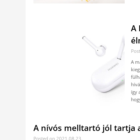
A 
él
Pos
A má
kieg
fülh
hívá
így 
hog
A nívós melltartó jól tartja
Posted on 2021.08.23.