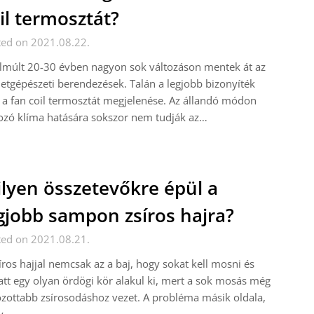
il termosztát?
ted on 2021.08.22.
lmúlt 20-30 évben nagyon sok változáson mentek át az
etgépészeti berendezések. Talán a legjobb bizonyíték
 a fan coil termosztát megjelenése. Az állandó módon
ozó klíma hatására sokszor nem tudják az…
lyen összetevőkre épül a
gjobb sampon zsíros hajra?
ted on 2021.08.21.
íros hajjal nemcsak az a baj, hogy sokat kell mosni és
tt egy olyan ördögi kör alakul ki, mert a sok mosás még
zottabb zsírosodáshoz vezet. A probléma másik oldala,