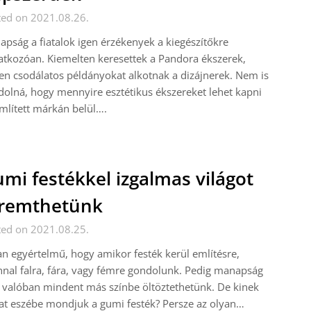
ted on 2021.08.26.
pság a fiatalok igen érzékenyek a kiegészítőkre
tkozóan. Kiemelten keresettek a Pandora ékszerek,
en csodálatos példányokat alkotnak a dizájnerek. Nem is
olná, hogy mennyire esztétikus ékszereket lehet kapni
mlített márkán belül….
mi festékkel izgalmas világot
eremthetünk
ted on 2021.08.25.
n egyértelmű, hogy amikor festék kerül említésre,
nal falra, fára, vagy fémre gondolunk. Pedig manapság
valóban mindent más színbe öltöztethetünk. De kinek
at eszébe mondjuk a gumi festék? Persze az olyan…