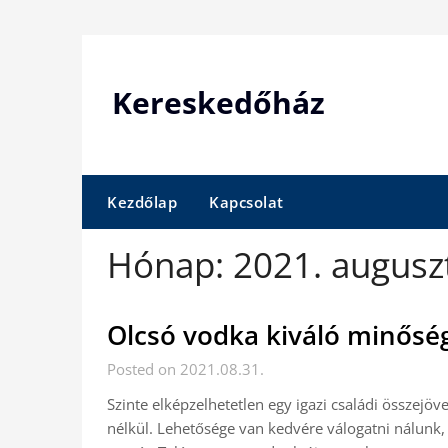
Skip
to
content
Kereskedőház
Kezdőlap
Kapcsolat
Hónap:
2021. augusz
Olcsó vodka kiváló minősé
Posted on 2021.08.31.
Szinte elképzelhetetlen egy igazi családi összejöv
nélkül. Lehetősége van kedvére válogatni nálunk, 