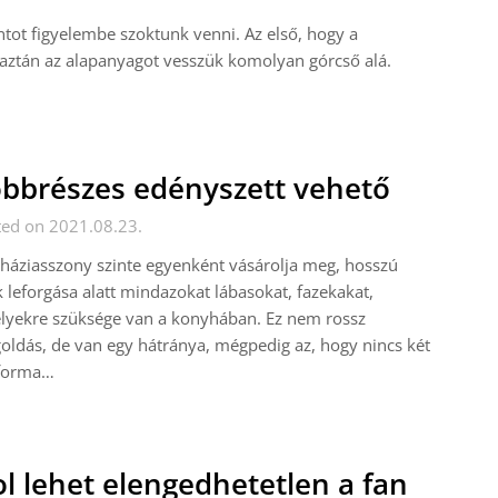
ot figyelembe szoktunk venni. Az első, hogy a
 aztán az alapanyagot vesszük komolyan górcső alá.
bbrészes edényszett vehető
ted on 2021.08.23.
háziasszony szinte egyenként vásárolja meg, hosszú
 leforgása alatt mindazokat lábasokat, fazekakat,
lyekre szüksége van a konyhában. Ez nem rossz
ldás, de van egy hátránya, mégpedig az, hogy nincs két
forma…
l lehet elengedhetetlen a fan