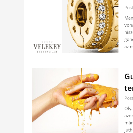
Pos
Mana
vona
hisz
gond
az e
Gu
t
Pos
Olya
azon
már 
juth