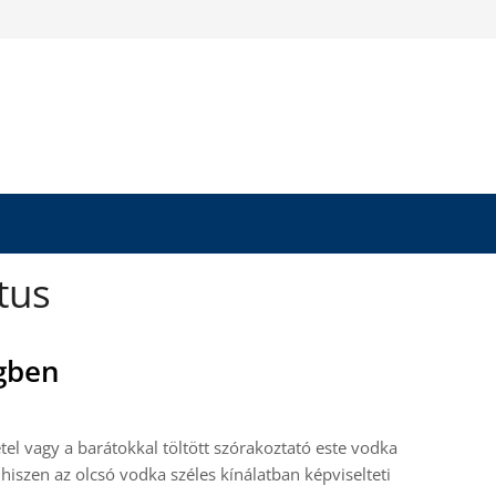
tus
gben
etel vagy a barátokkal töltött szórakoztató este vodka
hiszen az olcsó vodka széles kínálatban képviselteti