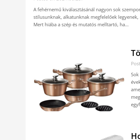
A fehérnemű kiválasztásánál nagyon sok szempont
stílusunknak, alkatunknak megfelelőek legyenek,
Mert hiába a szép és mutatós melltartó, ha…
Tö
Pos
Sok 
évek
ame
mego
egy
Ho