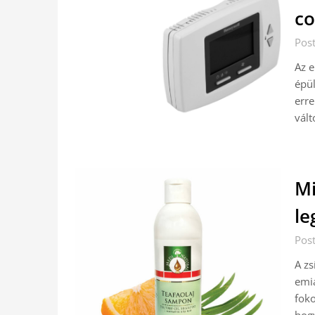
co
Pos
Az e
épül
erre
vált
Mi
le
Pos
A zs
emia
foko