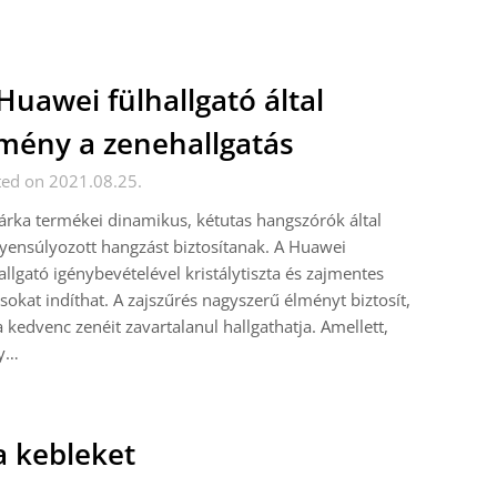
Huawei fülhallgató által
mény a zenehallgatás
ted on 2021.08.25.
rka termékei dinamikus, kétutas hangszórók által
yensúlyozott hangzást biztosítanak. A Huawei
allgató igénybevételével kristálytiszta és zajmentes
sokat indíthat. A zajszűrés nagyszerű élményt biztosít,
a kedvenc zenéit zavartalanul hallgathatja. Amellett,
y…
 a kebleket