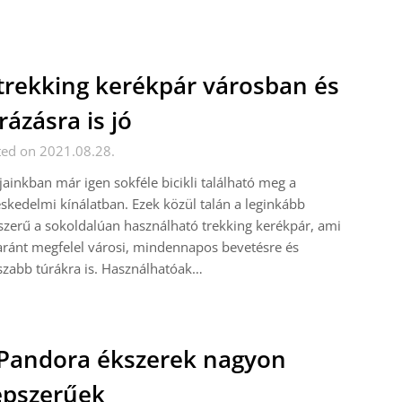
trekking kerékpár városban és
rázásra is jó
ted on 2021.08.28.
ainkban már igen sokféle bicikli található meg a
skedelmi kínálatban. Ezek közül talán a leginkább
zerű a sokoldalúan használható trekking kerékpár, ami
ránt megfelel városi, mindennapos bevetésre és
zabb túrákra is. Használhatóak…
Pandora ékszerek nagyon
pszerűek