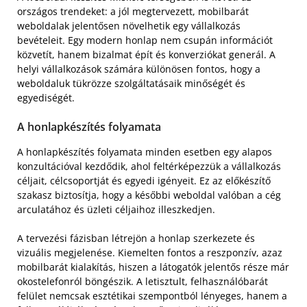
országos trendeket: a jól megtervezett, mobilbarát
weboldalak jelentősen növelhetik egy vállalkozás
bevételeit. Egy modern honlap nem csupán információt
közvetít, hanem bizalmat épít és konverziókat generál. A
helyi vállalkozások számára különösen fontos, hogy a
weboldaluk tükrözze szolgáltatásaik minőségét és
egyediségét.
A honlapkészítés folyamata
A honlapkészítés folyamata minden esetben egy alapos
konzultációval kezdődik, ahol feltérképezzük a vállalkozás
céljait, célcsoportját és egyedi igényeit. Ez az előkészítő
szakasz biztosítja, hogy a későbbi weboldal valóban a cég
arculatához és üzleti céljaihoz illeszkedjen.
A tervezési fázisban létrejön a honlap szerkezete és
vizuális megjelenése. Kiemelten fontos a reszponzív, azaz
mobilbarát kialakítás, hiszen a látogatók jelentős része már
okostelefonról böngészik. A letisztult, felhasználóbarát
felület nemcsak esztétikai szempontból lényeges, hanem a