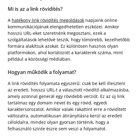
Mi is az a link rövidítés?
A
hatékony link rövidítés megoldások
napjaink online
kommunikációjának elengedhetetlen eszközei. Amikor
hosszú URL-eket szeretnénk megosztani, ezek a
szolgáltatások lehetővé teszik, hogy tömörebb, kezelhetőbb
formára alakítsuk azokat. Ez különösen hasznos olyan
platformokon, ahol korlátozott a karakterek száma, mint
például a közösségi médiában.
Hogyan működik a folyamat?
A link rövidítés folyamata egyszerű: csak be kell illeszteni
az eredeti, hosszú URL-t a választott rövidítő alkalmazásba,
amely azonnal generál egy rövidebb verziót. Ez az új link
tartalmaz egy domain nevet és egy rövid, egyedi
karaktersorozatot. Amikor valaki rákattint erre a rövidített
változatra, automatikusan átirányításra kerül az eredeti
céloldalra, mindez olyan gyorsan történik, hogy a
felhasználó szinte észre sem veszi a folyamatot.