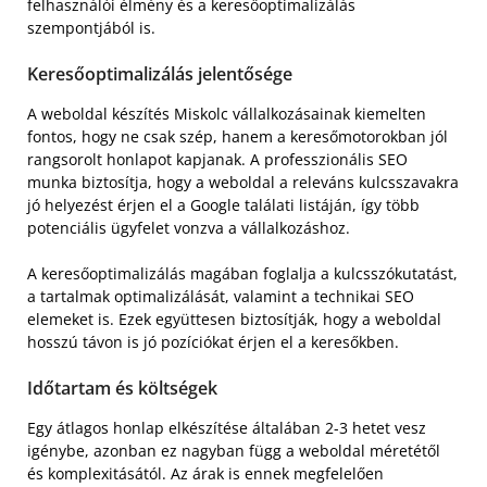
felhasználói élmény és a keresőoptimalizálás
szempontjából is.
Keresőoptimalizálás jelentősége
A weboldal készítés Miskolc vállalkozásainak kiemelten
fontos, hogy ne csak szép, hanem a keresőmotorokban jól
rangsorolt honlapot kapjanak. A professzionális SEO
munka biztosítja, hogy a weboldal a releváns kulcsszavakra
jó helyezést érjen el a Google találati listáján, így több
potenciális ügyfelet vonzva a vállalkozáshoz.
A keresőoptimalizálás magában foglalja a kulcsszókutatást,
a tartalmak optimalizálását, valamint a technikai SEO
elemeket is. Ezek együttesen biztosítják, hogy a weboldal
hosszú távon is jó pozíciókat érjen el a keresőkben.
Időtartam és költségek
Egy átlagos honlap elkészítése általában 2-3 hetet vesz
igénybe, azonban ez nagyban függ a weboldal méretétől
és komplexitásától. Az árak is ennek megfelelően