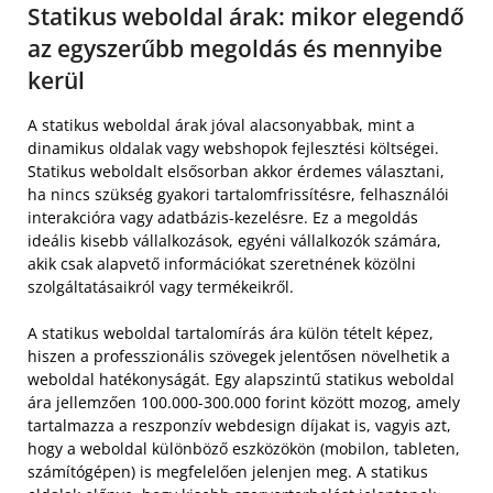
Statikus weboldal árak: mikor elegendő
az egyszerűbb megoldás és mennyibe
kerül
A statikus weboldal árak jóval alacsonyabbak, mint a
dinamikus oldalak vagy webshopok fejlesztési költségei.
Statikus weboldalt elsősorban akkor érdemes választani,
ha nincs szükség gyakori tartalomfrissítésre, felhasználói
interakcióra vagy adatbázis-kezelésre. Ez a megoldás
ideális kisebb vállalkozások, egyéni vállalkozók számára,
akik csak alapvető információkat szeretnének közölni
szolgáltatásaikról vagy termékeikről.
A statikus weboldal tartalomírás ára külön tételt képez,
hiszen a professzionális szövegek jelentősen növelhetik a
weboldal hatékonyságát. Egy alapszintű statikus weboldal
ára jellemzően 100.000-300.000 forint között mozog, amely
tartalmazza a reszponzív webdesign díjakat is, vagyis azt,
hogy a weboldal különböző eszközökön (mobilon, tableten,
számítógépen) is megfelelően jelenjen meg. A statikus