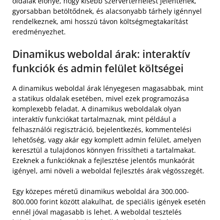
oldalak előnye, hogy kisebb szerverterhelést jelentenek,
gyorsabban betöltődnek, és alacsonyabb tárhely igénnyel
rendelkeznek, ami hosszú távon költségmegtakarítást
eredményezhet.
Dinamikus weboldal árak: interaktív
funkciók és admin felület költségei
A dinamikus weboldal árak lényegesen magasabbak, mint
a statikus oldalak esetében, mivel ezek programozása
komplexebb feladat. A dinamikus weboldalak olyan
interaktív funkciókat tartalmaznak, mint például a
felhasználói regisztráció, bejelentkezés, kommentelési
lehetőség, vagy akár egy komplett admin felület, amelyen
keresztül a tulajdonos könnyen frissítheti a tartalmakat.
Ezeknek a funkcióknak a fejlesztése jelentős munkaórát
igényel, ami növeli a weboldal fejlesztés árak végösszegét.
Egy közepes méretű dinamikus weboldal ára 300.000-
800.000 forint között alakulhat, de speciális igények esetén
ennél jóval magasabb is lehet. A weboldal tesztelés