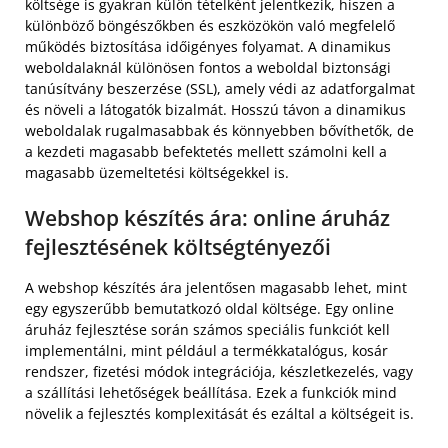
költsége is gyakran külön tételként jelentkezik, hiszen a
különböző böngészőkben és eszközökön való megfelelő
működés biztosítása időigényes folyamat. A dinamikus
weboldalaknál különösen fontos a weboldal biztonsági
tanúsítvány beszerzése (SSL), amely védi az adatforgalmat
és növeli a látogatók bizalmát. Hosszú távon a dinamikus
weboldalak rugalmasabbak és könnyebben bővíthetők, de
a kezdeti magasabb befektetés mellett számolni kell a
magasabb üzemeltetési költségekkel is.
Webshop készítés ára: online áruház
fejlesztésének költségtényezői
A webshop készítés ára jelentősen magasabb lehet, mint
egy egyszerűbb bemutatkozó oldal költsége. Egy online
áruház fejlesztése során számos speciális funkciót kell
implementálni, mint például a termékkatalógus, kosár
rendszer, fizetési módok integrációja, készletkezelés, vagy
a szállítási lehetőségek beállítása. Ezek a funkciók mind
növelik a fejlesztés komplexitását és ezáltal a költségeit is.