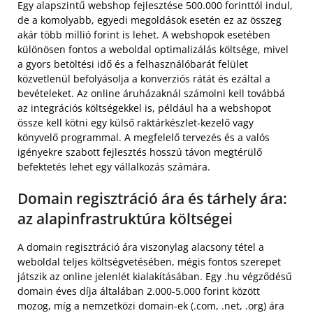
Egy alapszintű webshop fejlesztése 500.000 forinttól indul,
de a komolyabb, egyedi megoldások esetén ez az összeg
akár több millió forint is lehet. A webshopok esetében
különösen fontos a weboldal optimalizálás költsége, mivel
a gyors betöltési idő és a felhasználóbarát felület
közvetlenül befolyásolja a konverziós rátát és ezáltal a
bevételeket. Az online áruházaknál számolni kell továbbá
az integrációs költségekkel is, például ha a webshopot
össze kell kötni egy külső raktárkészlet-kezelő vagy
könyvelő programmal. A megfelelő tervezés és a valós
igényekre szabott fejlesztés hosszú távon megtérülő
befektetés lehet egy vállalkozás számára.
Domain regisztráció ára és tárhely ára:
az alapinfrastruktúra költségei
A domain regisztráció ára viszonylag alacsony tétel a
weboldal teljes költségvetésében, mégis fontos szerepet
játszik az online jelenlét kialakításában. Egy .hu végződésű
domain éves díja általában 2.000-5.000 forint között
mozog, míg a nemzetközi domain-ek (.com, .net, .org) ára