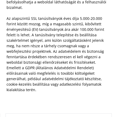
befolyásolhatja a weboldal láthatóságát és a felhasználói
bizalmat.
Az alapszintű SSL tanúsítványok éves díja 5.000-20.000
forint között mozog, míg a magasabb szintű, kibővített
érvényesítésű (EV) tanúsítványok ára akár 100.000 forint
felett is lehet. A tanúsítvány telepítése és beállítása
szakértelmet igényel, ami külön szolgáltatásként jelenik
meg, ha nem része a tárhely csomagnak vagy a
webfejlesztési projektnek. Az adatvédelem és biztonság
fenntartása érdekében rendszeresen el kell végezni a
weboldal biztonsági ellenőrzéseket és frissítéseket.
Emellett a GDPR (Általános Adatvédelmi Rendelet)
előírásainak való megfelelés is további költségeket
generálhat, például adatvédelmi tájékoztató készítése,
cookie-kezelés beállítása vagy adatkezelési folyamatok
kialakítása terén.
KERESÉS: