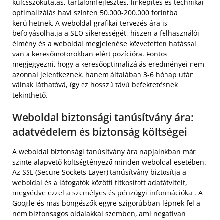
kulcsszókutatás, tartalomfejlesztés, linképítés és technikai
optimalizálás havi szinten 50.000-200.000 forintba
kerülhetnek. A weboldal grafikai tervezés ára is
befolyásolhatja a SEO sikerességét, hiszen a felhasználói
élmény és a weboldal megjelenése közvetetten hatással
van a keresőmotorokban elért pozícióra. Fontos
megjegyezni, hogy a keresőoptimalizálás eredményei nem
azonnal jelentkeznek, hanem általában 3-6 hónap után
válnak láthatóvá, így ez hosszú távú befektetésnek
tekinthető.
Weboldal biztonsági tanúsítvány ára:
adatvédelem és biztonság költségei
A weboldal biztonsági tanúsítvány ára napjainkban már
szinte alapvető költségtényező minden weboldal esetében.
Az SSL (Secure Sockets Layer) tanúsítvány biztosítja a
weboldal és a látogatók közötti titkosított adatátvitelt,
megvédve ezzel a személyes és pénzügyi információkat. A
Google és más böngészők egyre szigorúbban lépnek fel a
nem biztonságos oldalakkal szemben, ami negatívan