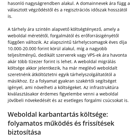
hasonló nagyságrendben alakul. A domainnevek ára függ a
választott végződéstől és a regisztrációs időszak hosszától
is.
A tárhely ára szintén alapvető költségtényező, amely a
weboldal méretétől, forgalmától és erőforrásigényétől
függően változik. Az alapszintű tárhelycsomagok éves díja
10.000-20.000 forint körül alakul, míg a nagyobb
teljesítményű, dedikált szerverek vagy VPS-ek ára havonta
akár több tízezer forint is lehet. A weboldal migrálás
költsége akkor jelentkezik, ha már meglévő weboldalt
szeretnénk átköltöztetni egyik tárhelyszolgáltatótól a
másikhoz. Ez a folyamat gyakran szakértői segítséget
igényel, ami növelheti a költségeket. Az infrastruktúra
kiválasztásakor érdemes figyelembe venni a weboldal
jövőbeli növekedését és az esetleges forgalmi csúcsokat is.
Weboldal karbantartás költsége:
folyamatos működés és frissítések
biztosítása