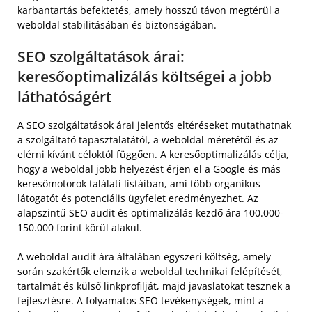
karbantartás befektetés, amely hosszú távon megtérül a
weboldal stabilitásában és biztonságában.
SEO szolgáltatások árai:
keresőoptimalizálás költségei a jobb
láthatóságért
A SEO szolgáltatások árai jelentős eltéréseket mutathatnak
a szolgáltató tapasztalatától, a weboldal méretétől és az
elérni kívánt céloktól függően. A keresőoptimalizálás célja,
hogy a weboldal jobb helyezést érjen el a Google és más
keresőmotorok találati listáiban, ami több organikus
látogatót és potenciális ügyfelet eredményezhet. Az
alapszintű SEO audit és optimalizálás kezdő ára 100.000-
150.000 forint körül alakul.
A weboldal audit ára általában egyszeri költség, amely
során szakértők elemzik a weboldal technikai felépítését,
tartalmát és külső linkprofilját, majd javaslatokat tesznek a
fejlesztésre. A folyamatos SEO tevékenységek, mint a