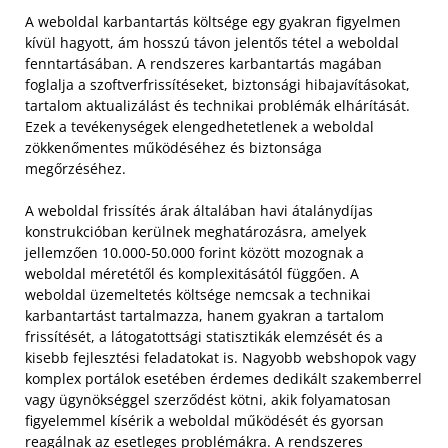
A weboldal karbantartás költsége egy gyakran figyelmen
kívül hagyott, ám hosszú távon jelentős tétel a weboldal
fenntartásában. A rendszeres karbantartás magában
foglalja a szoftverfrissítéseket, biztonsági hibajavításokat,
tartalom aktualizálást és technikai problémák elhárítását.
Ezek a tevékenységek elengedhetetlenek a weboldal
zökkenőmentes működéséhez és biztonsága
megőrzéséhez.
A weboldal frissítés árak általában havi átalánydíjas
konstrukcióban kerülnek meghatározásra, amelyek
jellemzően 10.000-50.000 forint között mozognak a
weboldal méretétől és komplexitásától függően. A
weboldal üzemeltetés költsége nemcsak a technikai
karbantartást tartalmazza, hanem gyakran a tartalom
frissítését, a látogatottsági statisztikák elemzését és a
kisebb fejlesztési feladatokat is. Nagyobb webshopok vagy
komplex portálok esetében érdemes dedikált szakemberrel
vagy ügynökséggel szerződést kötni, akik folyamatosan
figyelemmel kísérik a weboldal működését és gyorsan
reagálnak az esetleges problémákra. A rendszeres