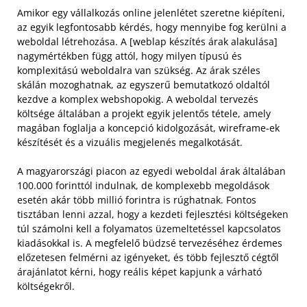
Amikor egy vállalkozás online jelenlétet szeretne kiépíteni,
az egyik legfontosabb kérdés, hogy mennyibe fog kerülni a
weboldal létrehozása. A [weblap készítés árak alakulása]
nagymértékben függ attól, hogy milyen típusú és
komplexitású weboldalra van szükség. Az árak széles
skálán mozoghatnak, az egyszerű bemutatkozó oldaltól
kezdve a komplex webshopokig. A weboldal tervezés
költsége általában a projekt egyik jelentős tétele, amely
magában foglalja a koncepció kidolgozását, wireframe-ek
készítését és a vizuális megjelenés megalkotását.
A magyarországi piacon az egyedi weboldal árak általában
100.000 forinttól indulnak, de komplexebb megoldások
esetén akár több millió forintra is rúghatnak. Fontos
tisztában lenni azzal, hogy a kezdeti fejlesztési költségeken
túl számolni kell a folyamatos üzemeltetéssel kapcsolatos
kiadásokkal is. A megfelelő büdzsé tervezéséhez érdemes
előzetesen felmérni az igényeket, és több fejlesztő cégtől
árajánlatot kérni, hogy reális képet kapjunk a várható
költségekről.