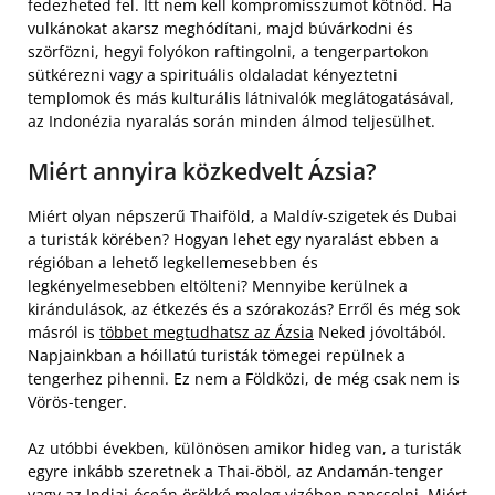
fedezheted fel. Itt nem kell kompromisszumot kötnöd. Ha
vulkánokat akarsz meghódítani, majd búvárkodni és
szörfözni, hegyi folyókon raftingolni, a tengerpartokon
sütkérezni vagy a spirituális oldaladat kényeztetni
templomok és más kulturális látnivalók meglátogatásával,
az Indonézia nyaralás során minden álmod teljesülhet.
Miért annyira közkedvelt Ázsia?
Miért olyan népszerű Thaiföld, a Maldív-szigetek és Dubai
a turisták körében? Hogyan lehet egy nyaralást ebben a
régióban a lehető legkellemesebben és
legkényelmesebben eltölteni? Mennyibe kerülnek a
kirándulások, az étkezés és a szórakozás? Erről és még sok
másról is
többet megtudhatsz az Ázsia
Neked jóvoltából.
Napjainkban a hóillatú turisták tömegei repülnek a
tengerhez pihenni. Ez nem a Földközi, de még csak nem is
Vörös-tenger.
Az utóbbi években, különösen amikor hideg van, a turisták
egyre inkább szeretnek a Thai-öböl, az Andamán-tenger
vagy az Indiai-óceán örökké meleg vizében pancsolni. Miért