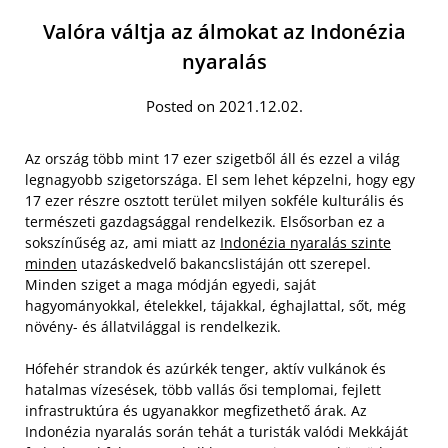
Valóra váltja az álmokat az Indonézia
nyaralás
Posted on 2021.12.02.
Az ország több mint 17 ezer szigetből áll és ezzel a világ
legnagyobb szigetországa. El sem lehet képzelni, hogy egy
17 ezer részre osztott terület milyen sokféle kulturális és
természeti gazdagsággal rendelkezik. Elsősorban ez a
sokszínűség az, ami miatt az
Indonézia nyaralás szinte
minden
utazáskedvelő bakancslistáján ott szerepel.
Minden sziget a maga módján egyedi, saját
hagyományokkal, ételekkel, tájakkal, éghajlattal, sőt, még
növény- és állatvilággal is rendelkezik.
Hófehér strandok és azúrkék tenger, aktív vulkánok és
hatalmas vízesések, több vallás ősi templomai, fejlett
infrastruktúra és ugyanakkor megfizethető árak. Az
Indonézia nyaralás során tehát a turisták valódi Mekkáját