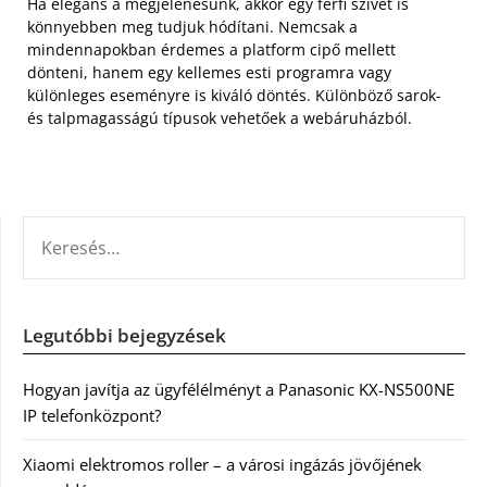
Ha elegáns a megjelenésünk, akkor egy férfi szívét is
könnyebben meg tudjuk hódítani. Nemcsak a
mindennapokban érdemes a platform cipő mellett
dönteni, hanem egy kellemes esti programra vagy
különleges eseményre is kiváló döntés. Különböző sarok-
és talpmagasságú típusok vehetőek a webáruházból.
KERESÉS:
Legutóbbi bejegyzések
Hogyan javítja az ügyfélélményt a Panasonic KX-NS500NE
IP telefonközpont?
Xiaomi elektromos roller – a városi ingázás jövőjének