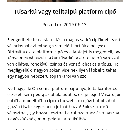
Tűsarkú vagy telitalpú platform cipő
Posted on 2019.06.13.
Elengedhetetlen a stabilitás a magas sarkú cipőknél, ezért
vásárlásnál ezt mindig szem előtt tartják a hölgyek.
Biztosítja ezt a
platform cipő és a lábfejet is megemeli
, így
kényelmes választás. Akár tűsarkú, akár telitalpú sarokkal
van ellátva, rendkívül csinos és vonzó lehet ez a típus. Ha
megfigyeljük, nagyon sokan viselnek ilyen lábbelit, tehát
egy nagyon népszerű topánkáról van szó.
Ne hagyja ki Ön sem a platform cipő nyújtotta komfortos
érzését, sem pedig az általa adott szexi jelleget! Vásároljon
ebből a modellből a cipom.hu webshop jóvoltából, ahol
igazán tisztességes áron juthat hozzá! Sok szín közül
választhat, így hozzáillesztheti a ruházatához és a használt
kiegészítőkhöz, mint például a retikülhöz.