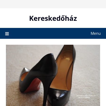
Skip
to
content
Kereskedőház
Menu