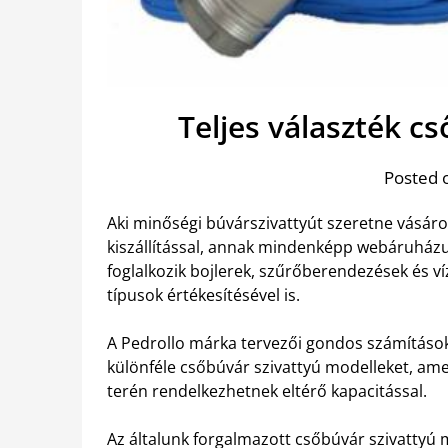
Teljes választék c
Posted 
Aki minőségi búvárszivattyút szeretne vásáro
kiszállítással, annak mindenképp webáruházun
foglalkozik bojlerek, szűrőberendezések és 
típusok értékesítésével is.
A Pedrollo márka tervezői gondos számítások
különféle csőbúvár szivattyú modelleket, am
terén rendelkezhetnek eltérő kapacitással.
Az általunk forgalmazott csőbúvár szivattyú m