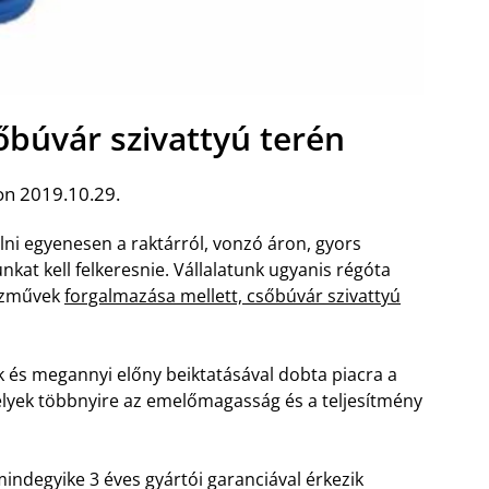
sőbúvár szivattyú terén
on 2019.10.29.
lni egyenesen a raktárról, vonzó áron, gyors
kat kell felkeresnie. Vállalatunk ugyanis régóta
vízművek
forgalmazása mellett, csőbúvár szivattyú
 és megannyi előny beiktatásával dobta piacra a
elyek többnyire az emelőmagasság és a teljesítmény
indegyike 3 éves gyártói garanciával érkezik