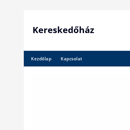
Skip
to
content
Kereskedőház
Kezdőlap
Kapcsolat