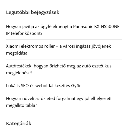
Legutóbbi bejegyzések
Hogyan javítja az ügyfélélményt a Panasonic KX-NS500NE
IP telefonközpont?
Xiaomi elektromos roller – a városi ingázás jövőjének
megoldása
Autófestékek: hogyan őrizhető meg az autó esztétikus
megjelenése?
Lokális SEO és weboldal készítés Győr
Hogyan növeli az üzleted forgalmát egy jól elhelyezett
megállító tábla?
Kategóriák