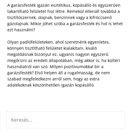
A garázsfesték igazán esztétikus, kopásálló és egyszerűen
takarítható felületet hoz létre. Remekül ellenáll továbbá a
tisztítószernek, olajnak, benzinnek vagy a kifröccsenő
gázolajnak. Mikor jöhet szóba a garázsfesték és hol is lehet
ezt használni?
Olyan padlófelületeken, ahol szeretnénk egyenletes,
könnyen tisztítható felületet kialakítani, kiváló
megoldásnak bizonyul ez, ugyanis nagyon egyszerű
megőrizni az eredeti állapotában, még akkor is, ha kültéri
használatról van szó. Milyen pozitívumokkal bír a
garázsfesték? Első helyen áll a rugalmasság, de nem
szabad megfeledkezni arról sem, hogy az extra
adalékoknak köszönhetően igazán kopásálló.
KERESÉS: