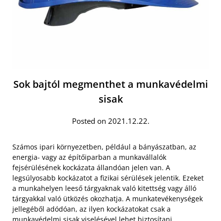
Sok bajtól megmenthet a munkavédelmi
sisak
Posted on 2021.12.22.
Számos ipari környezetben, például a bányászatban, az
energia- vagy az építőiparban a munkavállalók
fejsérülésének kockázata állandóan jelen van. A
legsúlyosabb kockázatot a fizikai sérülések jelentik. Ezeket
a munkahelyen leeső tárgyaknak való kitettség vagy álló
tárgyakkal való ütközés okozhatja. A munkatevékenységek
jellegéből adódóan, az ilyen kockázatokat csak a
munkavédelmi sisak viselésével lehet
biztosítani.