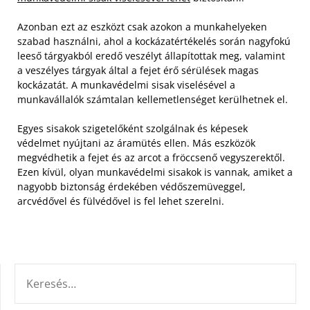
Azonban ezt az eszközt csak azokon a munkahelyeken
szabad használni, ahol a kockázatértékelés során nagyfokú
leeső tárgyakból eredő veszélyt állapítottak meg, valamint
a veszélyes tárgyak által a fejet érő sérülések magas
kockázatát. A munkavédelmi sisak viselésével a
munkavállalók számtalan kellemetlenséget kerülhetnek el.
Egyes sisakok szigetelőként szolgálnak és képesek
védelmet nyújtani az áramütés ellen. Más eszközök
megvédhetik a fejet és az arcot a fröccsenő vegyszerektől.
Ezen kívül, olyan munkavédelmi sisakok is vannak, amiket a
nagyobb biztonság érdekében védőszemüveggel,
arcvédővel és fülvédővel is fel lehet szerelni.
KERESÉS: