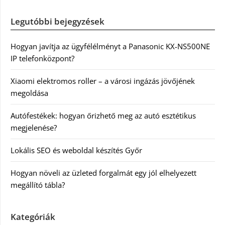
Legutóbbi bejegyzések
Hogyan javítja az ügyfélélményt a Panasonic KX-NS500NE
IP telefonközpont?
Xiaomi elektromos roller – a városi ingázás jövőjének
megoldása
Autófestékek: hogyan őrizhető meg az autó esztétikus
megjelenése?
Lokális SEO és weboldal készítés Győr
Hogyan növeli az üzleted forgalmát egy jól elhelyezett
megállító tábla?
Kategóriák