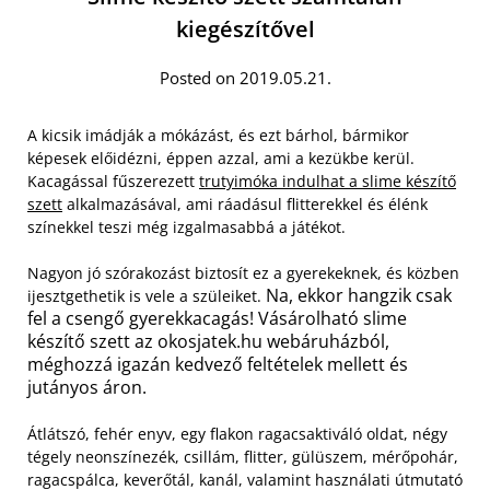
kiegészítővel
Posted on 2019.05.21.
A kicsik imádják a mókázást, és ezt bárhol, bármikor
képesek előidézni, éppen azzal, ami a kezükbe kerül.
Kacagással fűszerezett
trutyimóka indulhat a slime készítő
szett
alkalmazásával, ami ráadásul flitterekkel és élénk
színekkel teszi még izgalmasabbá a játékot.
Nagyon jó szórakozást biztosít ez a gyerekeknek, és közben
Na, ekkor hangzik csak
ijesztgethetik is vele a szüleiket.
fel a csengő gyerekkacagás! Vásárolható slime
készítő szett az okosjatek.hu webáruházból,
méghozzá igazán kedvező feltételek mellett és
jutányos áron.
Átlátszó, fehér enyv, egy flakon ragacsaktiváló oldat, négy
tégely neonszínezék, csillám, flitter, gülüszem, mérőpohár,
ragacspálca, keverőtál, kanál, valamint használati útmutató