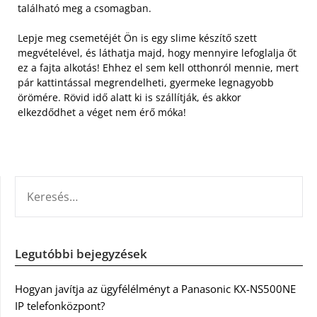
található meg a csomagban.
Lepje meg csemetéjét Ön is egy slime készítő szett
megvételével, és láthatja majd, hogy mennyire lefoglalja őt
ez a fajta alkotás! Ehhez el sem kell otthonról mennie, mert
pár kattintással megrendelheti, gyermeke legnagyobb
örömére. Rövid idő alatt ki is szállítják, és akkor
elkezdődhet a véget nem érő móka!
KERESÉS:
Legutóbbi bejegyzések
Hogyan javítja az ügyfélélményt a Panasonic KX-NS500NE
IP telefonközpont?