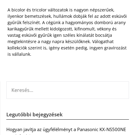
A bicolor és tricolor változatok is nagyon népszerűek,
ilyenkor bemetszések, hullámok dobják fel az adott esküvői
gyűrűk felszínét. A cégünk a hagyományos domború arany
karikagyűrűk mellett kidolgozott, kifinomult, vékony és
vastag esküvői gyűrűk igen széles kínálatát bocsátja
megtekintésre a nagy napra készülőknek. Válogathat
kollekciók szerint is, igény esetén pedig, ingyen gravírozást
is vállalunk.
KERESÉS:
Legutóbbi bejegyzések
Hogyan javítja az ügyfélélményt a Panasonic KX-NS500NE