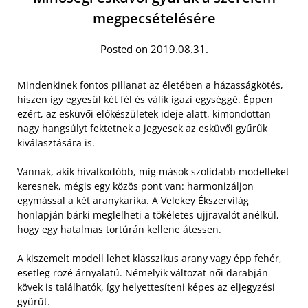
megpecsételésére
Posted on 2019.08.31.
Mindenkinek fontos pillanat az életében a házasságkötés,
hiszen így egyesül két fél és válik igazi egységgé. Éppen
ezért, az esküvői előkészületek ideje alatt, kimondottan
nagy hangsúlyt
fektetnek a jegyesek az esküvői gyűrűk
kiválasztására is.
Vannak, akik hivalkodóbb, míg mások szolidabb modelleket
keresnek, mégis egy közös pont van: harmonizáljon
egymással a két aranykarika. A Velekey Ékszervilág
honlapján bárki meglelheti a tökéletes ujjravalót anélkül,
hogy egy hatalmas tortúrán kellene átessen.
A kiszemelt modell lehet klasszikus arany vagy épp fehér,
esetleg rozé árnyalatú. Némelyik változat női darabján
kövek is találhatók, így helyettesíteni képes az eljegyzési
gyűrűt.