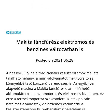
Makita láncfűrész elektromos és
benzines változatban is
Posted on 2021.06.28.
A ház körül jó, ha a tradicionális kéziszerszámok mellett
található néhány, a munkafolyamatot meggyorsító és
könnyebbé tevő korszerű berendezés is. Az egyik ilyen
alapvető masina a Makita láncfűrész
, ami elérhető
akkumulátoros, benzinmotoros és elektromos kivitelben. Az
erre a termékcsoportra szakosodott üzletek polcain
hatalmas a választék, de érdemes körülnézni a
keziszerszamshop.hu webáruház kínálatában is.