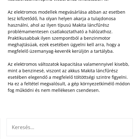
Az elektromos modellek megvásárlása abban az esetben
lesz kifizetődő, ha olyan helyen akarja a tulajdonosa
használni, ahol az ilyen típusú Makita láncfűrész
problémamentesen csatlakoztatható a hálózathoz.
Praktikusabbak ilyen szempontból a benzinmotor
meghajtásúak, ezek esetében ügyelni kell arra, hogy a
megfelelő üzemanyag-keverék kerüljön a tartályba.
Az elektromos változatok kapacitása valamennyivel kisebb,
mint a benzinesé, viszont az akkus Makita láncfűrész
esetében elegendő a megfelelő töltöttségi szintre figyelni.
Ha ez a feltétel megvalósult, a gép környezetkímélő módon
fog működni és nem mellékesen csendesen.
KERESÉS: