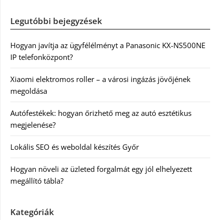
Legutóbbi bejegyzések
Hogyan javítja az ügyfélélményt a Panasonic KX-NS500NE
IP telefonközpont?
Xiaomi elektromos roller – a városi ingázás jövőjének
megoldása
Autófestékek: hogyan őrizhető meg az autó esztétikus
megjelenése?
Lokális SEO és weboldal készítés Győr
Hogyan növeli az üzleted forgalmát egy jól elhelyezett
megállító tábla?
Kategóriák