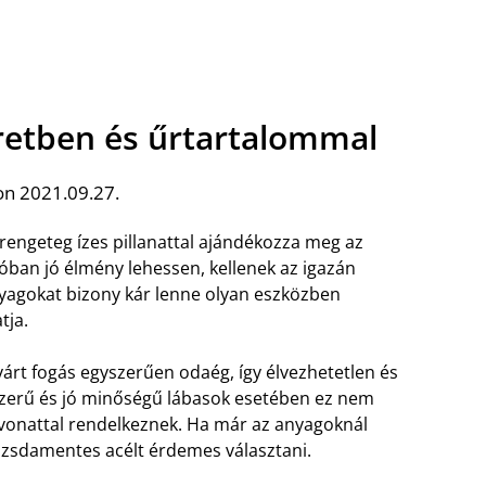
etben és űrtartalommal
on 2021.09.27.
 rengeteg ízes pillanattal ajándékozza meg az
óban jó élmény lehessen, kellenek az igazán
nyagokat bizony kár lenne olyan eszközben
tja.
várt fogás egyszerűen odaég, így élvezhetetlen és
szerű és jó minőségű lábasok esetében ez nem
vonattal rendelkeznek. Ha már az anyagoknál
rozsdamentes acélt érdemes választani.