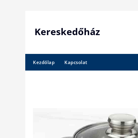
Skip
to
content
Kereskedőház
Kezdőlap
Kapcsolat