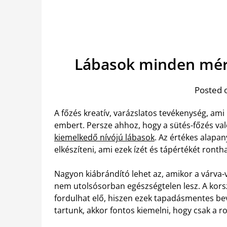
Lábasok minden mér
Posted 
A főzés kreatív, varázslatos tevékenység, ami
embert. Persze ahhoz, hogy a sütés-főzés val
kiemelkedő nívójú lábasok
. Az értékes alapa
elkészíteni, ami ezek ízét és tápértékét rontha
Nagyon kiábrándító lehet az, amikor a várva-
nem utolsósorban egészségtelen lesz. A kor
fordulhat elő, hiszen ezek tapadásmentes be
tartunk, akkor fontos kiemelni, hogy csak a 