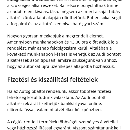
a szükséges alkatrészeket. Bár elsőre bonyolultnak tűnhet
az adott elem kiválasztása, mégsem az, mert a saját hibás
alkatrészünk adatai alapján dönthetünk. Ebben sokat segít
a forgalmi és az alkatrészen olvasható gyári szám.
Nagyon gyorsan megkapjuk a megrendelt elemet.
Amennyiben munkanapokon és 13.00 óra előtt adjuk le a
rendelést, már aznap feldolgozásra kerül. Általában a
következő munkanapon kézhez is vehetjük az Audi bontott
alkatrészek azon típusait, amikre szükségünk van ahhoz,
hogy az autónkat újra üzemképes állapotba hozhassuk.
Fizetési és kiszállítási feltételek
Ha az Autoglobaltól rendelünk, akkor többféle fizetési
lehetőség közül tudunk választani. Az Audi bontott
alkatrészek árát fizethetjük bankkártyával online,
előreutalással, valamint átvételkor készpénzben.
A cégtől rendelt termékek többségét személyes átvétellel
vagy házhozszállítással egyaránt. Viszont számítanunk kell