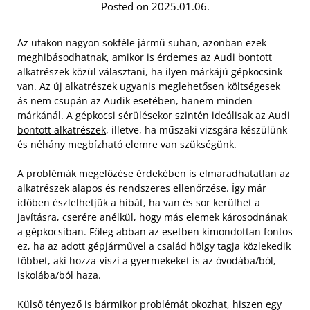
Posted on 2025.01.06.
Az utakon nagyon sokféle jármű suhan, azonban ezek
meghibásodhatnak, amikor is érdemes az Audi bontott
alkatrészek közül választani, ha ilyen márkájú gépkocsink
van. Az új alkatrészek ugyanis meglehetősen költségesek
ás nem csupán az Audik esetében, hanem minden
márkánál. A gépkocsi sérülésekor szintén
ideálisak az Audi
bontott alkatrészek
, illetve, ha műszaki vizsgára készülünk
és néhány megbízható elemre van szükségünk.
A problémák megelőzése érdekében is elmaradhatatlan az
alkatrészek alapos és rendszeres ellenőrzése. Így már
időben észlelhetjük a hibát, ha van és sor kerülhet a
javításra, cserére anélkül, hogy más elemek károsodnának
a gépkocsiban. Főleg abban az esetben kimondottan fontos
ez, ha az adott gépjárművel a család hölgy tagja közlekedik
többet, aki hozza-viszi a gyermekeket is az óvodába/ból,
iskolába/ból haza.
Külső tényező is bármikor problémát okozhat, hiszen egy