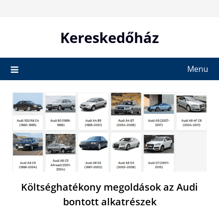
Skip
to
content
Kereskedőház
Menu
Költséghatékony megoldások az Audi
bontott alkatrészek