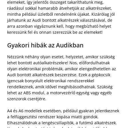
elemeket, így jelentős összeget takaríthatunk meg,
ráadásul sokkal hamarabb átvehetjük az alkatrészeket,
mintha például üzletből rendelnénk újakat. Kizárólag jól
járhatunk az Audi bontott alkatrészek választásával, de
arra azonban vigyáznunk kell, hogy megbízható helyet
keressünk fel és onnan szerezzük be az elemeket!
Gyakori hibák az Audikban
Nézzünk néhány olyan esetet, helyzetet, amikor szükség
lehet bontott autóalkatrészekre! Nos, előfordulhatnak
olyan elektronikai problémák, amikor elengedhetetlen az
Audi bontott alkatrészek beszerzése. Ezek a gépkocsik
igencsak bonyolult elektronikai rendszerekkel
rendelkeznek, amik idővel meghibásodhatnak. Szükség
lehet az ABS modul, a motorvezérlő egység vagy egyéb
szenzorok cseréjére.
A4 és A6 modellek esetében, például gyakran jelentkeznek
a felfüggesztési rendszer kopása miatti gondok.
Elhasználódnak a lengéscsillapítók, a futómű alkatrészek.