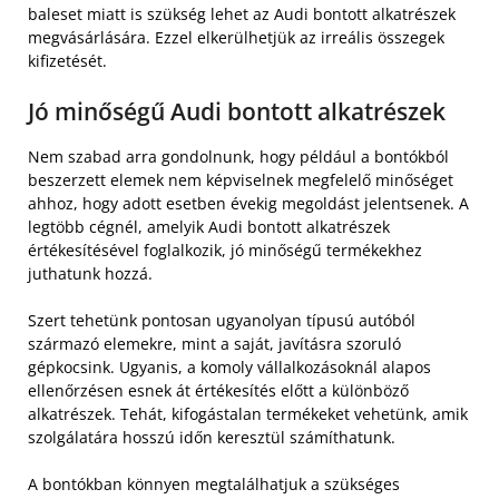
baleset miatt is szükség lehet az Audi bontott alkatrészek
megvásárlására. Ezzel elkerülhetjük az irreális összegek
kifizetését.
Jó minőségű Audi bontott alkatrészek
Nem szabad arra gondolnunk, hogy például a bontókból
beszerzett elemek nem képviselnek megfelelő minőséget
ahhoz, hogy adott esetben évekig megoldást jelentsenek. A
legtöbb cégnél, amelyik Audi bontott alkatrészek
értékesítésével foglalkozik, jó minőségű termékekhez
juthatunk hozzá.
Szert tehetünk pontosan ugyanolyan típusú autóból
származó elemekre, mint a saját, javításra szoruló
gépkocsink. Ugyanis, a komoly vállalkozásoknál alapos
ellenőrzésen esnek át értékesítés előtt a különböző
alkatrészek. Tehát, kifogástalan termékeket vehetünk, amik
szolgálatára hosszú időn keresztül számíthatunk.
A bontókban könnyen megtalálhatjuk a szükséges