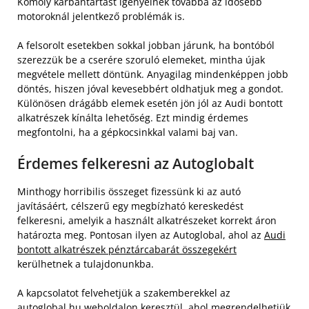
Komoly karbantartást igényelnek továbbá az idősebb
motoroknál jelentkező problémák is.
A felsorolt esetekben sokkal jobban járunk, ha bontóból
szerezzük be a cserére szoruló elemeket, mintha újak
megvétele mellett döntünk. Anyagilag mindenképpen jobb
döntés, hiszen jóval kevesebbért oldhatjuk meg a gondot.
Különösen drágább elemek esetén jön jól az Audi bontott
alkatrészek kínálta lehetőség. Ezt mindig érdemes
megfontolni, ha a gépkocsinkkal valami baj van.
Érdemes felkeresni az Autoglobalt
Minthogy horribilis összeget fizessünk ki az autó
javításáért, célszerű egy megbízható kereskedést
felkeresni, amelyik a használt alkatrészeket korrekt áron
határozta meg. Pontosan ilyen az Autoglobal, ahol az
Audi
bontott alkatrészek pénztárcabarát összegekért
kerülhetnek a tulajdonunkba.
A kapcsolatot felvehetjük a szakemberekkel az
autoglobal.hu weboldalon keresztül, ahol megrendelhetjük