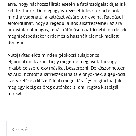
arra, hogy házhozszállítás esetén a futárszolgálat díját is ki
kell fizetnünk. De még így is kevesebb lesz a kiadásunk,
mintha vadonatúj alkatrészt vásároltunk volna. Ráadásul
előfordulhat, hogy a régebbi autók alkatrészeinek az ára
aránytalanul magas, tehát különösen az idősebb modellek
meghibásodásakor érdemes a használt elemek mellett
dönteni.
Autójavítás előtt minden gépkocsi-tulajdonos
elgondolkodik azon, hogy megéri-e megjavíttatni vagy
inkább célszerű egy másikat beszerezni. De köszönhetően
az Audi bontott alkatrészek kínálta előnyöknek, a gépkocsi
szervizelése a kifizetődőbb megoldás. Így megtarthatjuk
még egy ideig az öreg autónkat is, ami régóta kiszolgál
minket.
KERESÉS: