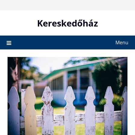
Skip
to
content
Kereskedőház
Menu