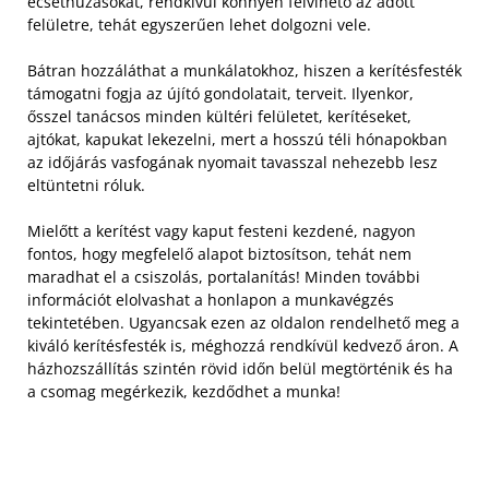
ecsethúzásokat, rendkívül könnyen felvihető az adott
felületre, tehát egyszerűen lehet dolgozni vele.
Bátran hozzáláthat a munkálatokhoz, hiszen a kerítésfesték
támogatni fogja az újító gondolatait, terveit. Ilyenkor,
ősszel tanácsos minden kültéri felületet, kerítéseket,
ajtókat, kapukat lekezelni, mert a hosszú téli hónapokban
az időjárás vasfogának nyomait tavasszal nehezebb lesz
eltüntetni róluk.
Mielőtt a kerítést vagy kaput festeni kezdené, nagyon
fontos, hogy megfelelő alapot biztosítson, tehát nem
maradhat el a csiszolás, portalanítás! Minden további
információt elolvashat a honlapon a munkavégzés
tekintetében. Ugyancsak ezen az oldalon rendelhető meg a
kiváló kerítésfesték is, méghozzá rendkívül kedvező áron. A
házhozszállítás szintén rövid időn belül megtörténik és ha
a csomag megérkezik, kezdődhet a munka!