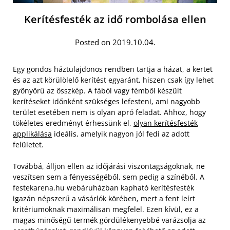
Kerítésfesték az idő rombolása ellen
Posted on 2019.10.04.
Egy gondos háztulajdonos rendben tartja a házat, a kertet
és az azt körülölelő kerítést egyaránt, hiszen csak így lehet
gyönyörű az összkép. A fából vagy fémből készült
kerítéseket időnként szükséges lefesteni, ami nagyobb
terület esetében nem is olyan apró feladat. Ahhoz, hogy
tökéletes eredményt érhessünk el,
olyan kerítésfesték
applikálása
ideális, amelyik nagyon jól fedi az adott
felületet.
Továbbá, álljon ellen az időjárási viszontagságoknak, ne
veszítsen sem a fényességéből, sem pedig a színéből. A
festekarena.hu webáruházban kapható kerítésfesték
igazán népszerű a vásárlók körében, mert a fent leírt
kritériumoknak maximálisan megfelel. Ezen kívül, ez a
magas minőségű termék gördülékenyebbé varázsolja az