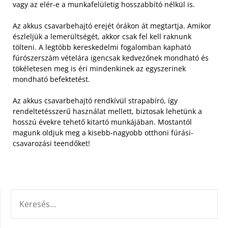
vagy az elér-e a munkafelületig hosszabbító nélkül is.
Az akkus csavarbehajtó erejét órákon át megtartja. Amikor
észleljük a lemerültségét, akkor csak fel kell raknunk
tölteni. A legtöbb kereskedelmi fogalomban kapható
fúrószerszám vételára igencsak kedvezőnek mondható és
tökéletesen meg is éri mindenkinek az egyszerinek
mondható befektetést.
Az akkus csavarbehajtó rendkívül strapabíró, így
rendeltetésszerű használat mellett, biztosak lehetünk a
hosszú évekre tehető kitartó munkájában. Mostantól
magunk oldjuk meg a kisebb-nagyobb otthoni fúrási-
csavarozási teendőket!
KERESÉS: