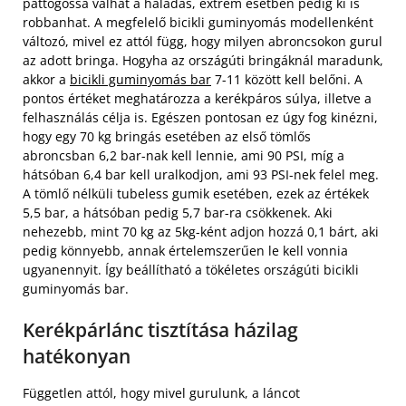
pattogóssá válhat a haladás, extrém esetben pedig ki is
robbanhat. A megfelelő bicikli guminyomás modellenként
változó, mivel ez attól függ, hogy milyen abroncsokon gurul
az adott bringa. Hogyha az országúti bringáknál maradunk,
akkor a
bicikli guminyomás bar
7-11 között kell belőni. A
pontos értéket meghatározza a kerékpáros súlya, illetve a
felhasználás célja is. Egészen pontosan ez úgy fog kinézni,
hogy egy 70 kg bringás esetében az első tömlős
abroncsban 6,2 bar-nak kell lennie, ami 90 PSI, míg a
hátsóban 6,4 bar kell uralkodjon, ami 93 PSI-nek felel meg.
A tömlő nélküli tubeless gumik esetében, ezek az értékek
5,5 bar, a hátsóban pedig 5,7 bar-ra csökkenek. Aki
nehezebb, mint 70 kg az 5kg-ként adjon hozzá 0,1 bárt, aki
pedig könnyebb, annak értelemszerűen le kell vonnia
ugyanennyit. Így beállítható a tökéletes országúti bicikli
guminyomás bar.
Kerékpárlánc tisztítása házilag
hatékonyan
Független attól, hogy mivel gurulunk, a láncot