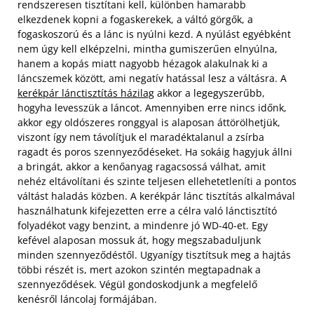
rendszeresen tisztítani kell, különben hamarabb
elkezdenek kopni a fogaskerekek, a váltó görgők, a
fogaskoszorú és a lánc is nyúlni kezd. A nyúlást egyébként
nem úgy kell elképzelni, mintha gumiszerűen elnyúlna,
hanem a kopás miatt nagyobb hézagok alakulnak ki a
láncszemek között, ami negatív hatással lesz a váltásra. A
kerékpár lánctisztítás házilag
akkor a legegyszerűbb,
hogyha levesszük a láncot. Amennyiben erre nincs időnk,
akkor egy oldószeres ronggyal is alaposan áttörölhetjük,
viszont így nem távolítjuk el maradéktalanul a zsírba
ragadt és poros szennyeződéseket. Ha sokáig hagyjuk állni
a bringát, akkor a kenőanyag ragacsossá válhat, amit
nehéz eltávolítani és szinte teljesen ellehetetleníti a pontos
váltást haladás közben. A kerékpár lánc tisztítás alkalmával
használhatunk kifejezetten erre a célra való lánctisztító
folyadékot vagy benzint, a mindenre jó WD-40-et. Egy
kefével alaposan mossuk át, hogy megszabaduljunk
minden szennyeződéstől. Ugyanígy tisztítsuk meg a hajtás
többi részét is, mert azokon szintén megtapadnak a
szennyeződések. Végül gondoskodjunk a megfelelő
kenésről láncolaj formájában.