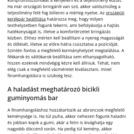
kompromisszumokat a kényelem és a teljesítmény között.
Ha már országúti bringáról van szó, akkor valószínűleg a
teljesítmény felé fog billenni a mérleg nyelve. Az
országúti
kerékpár beállítása
határozza meg, hogy milyen
testhelyzetben fogunk tekerni, ami befolyásolja a hajtás
hatékonyságát is, illetve a komfortérzetet bringázás
közben. Ehhez mérten kell beállítani a nyereg magasságát
és dőlését, illetve az előre-hátra csúsztatva a pozícióját.
Szintén fontos a megfelelő kormányhelyzet megtalálása. A
fékkarok és váltókarok beállítása sem elhanyagolható,
hiszen ezeknek mindvégig kézre kell állniuk. Tehát, nem
elég csak a megfelelő vázméretet kiválasztani, mivel
finomhangolásra is szükség lesz.
A haladást meghatározó bicikli
guminyomás bar
A finomhangoláshoz hozzátartozik az abroncsok megfelelő
keménysége is. Ha túl puha, akkor nehezen fogunk haladni
és jobban kopik a gumi, akár a felni is kivághatja egy
nagyobb döccenő során. Ha pedig túl kemény, akkor