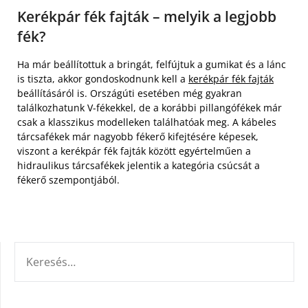
Kerékpár fék fajták – melyik a legjobb
fék?
Ha már beállítottuk a bringát, felfújtuk a gumikat és a lánc
is tiszta, akkor gondoskodnunk kell a
kerékpár fék fajták
beállításáról is. Országúti esetében még gyakran
találkozhatunk V-fékekkel, de a korábbi pillangófékek már
csak a klasszikus modelleken találhatóak meg. A kábeles
tárcsafékek már nagyobb fékerő kifejtésére képesek,
viszont a kerékpár fék fajták között egyértelműen a
hidraulikus tárcsafékek jelentik a kategória csúcsát a
fékerő szempontjából.
KERESÉS: