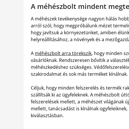
A méhészbolt mindent megtes
A méhészek tevékenysége nagyon hálás hobbi
arról szól, hogy megpróbálunk mézet termeln
hogy javítsuk a környezetünket, amiben élün
helyreállításához, a növények és a mezőgaz
A
méhészbolt arra törekszik
, hogy minden sz
vásárlóknak. Rendszeresen bővítik a választ
méhészkedéshez szükséges. Védőfelszerelések
szakirodalmat és sok más terméket kínálnak.
Céljuk, hogy minden felszerelés és termék rak
szállítsák ki az ügyfeleknek. A méhészbolt út
felszerelések mellett, a méhészet világának ú
mellett, tanácsadást is kínálnak ügyfeleiknek
kiválasztásban.