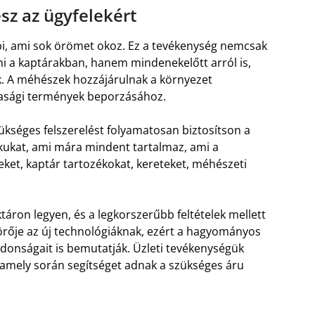
z az ügyfelekért
, ami sok örömet okoz. Ez a tevékenység nemcsak
i a kaptárakban, hanem mindenekelőtt arról is,
k. A méhészek hozzájárulnak a környezet
dasági termények beporzásához.
ükséges felszerelést folyamatosan biztosítson a
ékukat, ami mára mindent tartalmaz, ami a
et, kaptár tartozékokat, kereteket, méhészeti
táron legyen, és a legkorszerűbb feltételek mellett
törője az új technológiáknak, ezért a hagyományos
jdonságait is bemutatják. Üzleti tevékenységük
, amely során segítséget adnak a szükséges áru