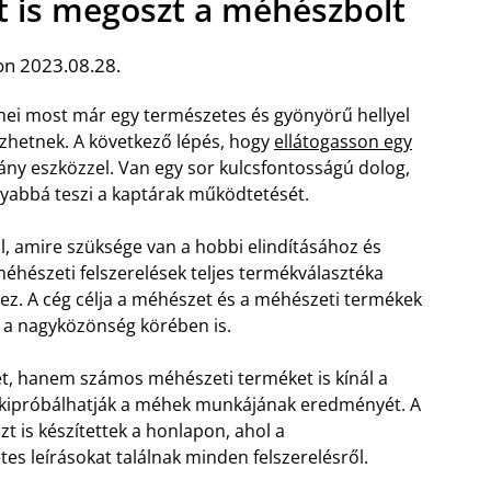
t is megoszt a méhészbolt
on 2023.08.28.
éhei most már egy természetes és gyönyörű hellyel
zhetnek. A következő lépés, hogy
ellátogasson egy
ány eszközzel. Van egy sor kulcsfontosságú dolog,
abbá teszi a kaptárak működtetését.
l, amire szüksége van a hobbi elindításához és
éhészeti felszerelések teljes termékválasztéka
ez. A cég célja a méhészet és a méhészeti termékek
a nagyközönség körében is.
t, hanem számos méhészeti terméket is kínál a
 kipróbálhatják a méhek munkájának eredményét. A
zt is készítettek a honlapon, ahol a
es leírásokat találnak minden felszerelésről.