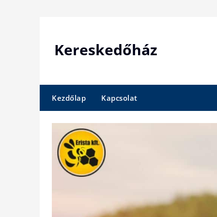
Skip
to
content
Kereskedőház
Kezdőlap
Kapcsolat