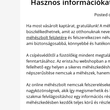
Hasznos információka
Posted 
Ha most vásárolt kaptárat, gratulálunk! A m
büszkélkedhetnek, amit az otthonuknak neve
méhészbolt felületére
és felszerelkezzen néh
ami biztonságosabbá, könnyebbé és hatékony
A csípésvédőtől a füstölőkig mindent megtalá
fenntartásához. Az erista.hu webshopban a m
fellelhető egy helyen a sikeres méhészkedésh
népszerűsítése nemcsak a méhészek, hanem 
Az online méhészbolt nemcsak felszereléseke
nagyközönségnek, akik így megismerhetik és
szakmai felvilágosításhoz egy információs rés
méhészkedésben kezdők teljes körű és részlet