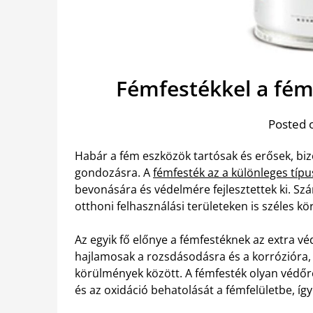
Fémfestékkel a fé
Posted 
Habár a fém eszközök tartósak és erősek, bi
gondozásra. A
fémfesték az a különleges típ
bevonására és védelmére fejlesztettek ki. Sz
otthoni felhasználási területeken is széles kö
Az egyik fő előnye a fémfestéknek az extra vé
hajlamosak a rozsdásodásra és a korrózióra,
körülmények között. A fémfesték olyan védő
és az oxidáció behatolását a fémfelületbe, íg