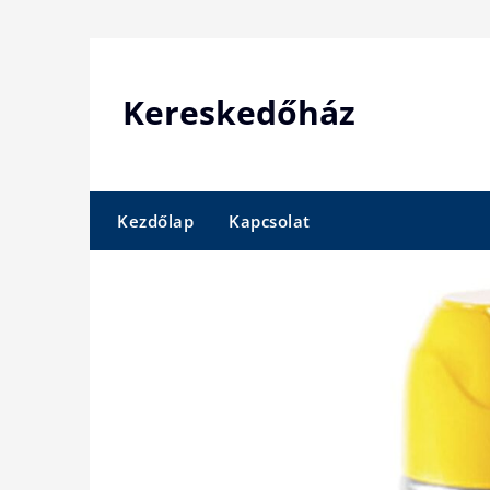
Skip
to
content
Kereskedőház
Kezdőlap
Kapcsolat