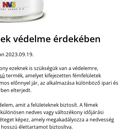
mek védelme érdekében
on 2023.09.19.
zony ezeknek is szükségük van a védelemre,
usú
termék, amelyet kifejezetten fémfelületek
ámos előnnyel jár, az alkalmazása különböző ipari és
rben elterjedt.
delem, amit a felületeknek biztosít. A fémek
 különösen nedves vagy változékony időjárási
réteget képez, amely megakadályozza a nedvesség
y hosszú élettartamot biztosítva.