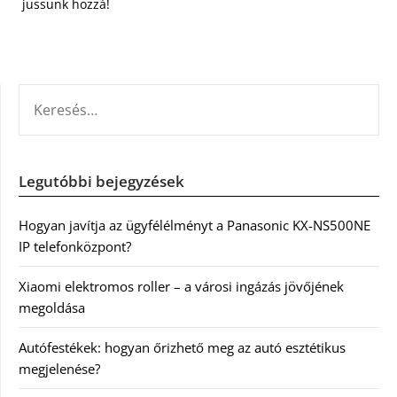
jussunk hozzá!
KERESÉS:
Legutóbbi bejegyzések
Hogyan javítja az ügyfélélményt a Panasonic KX-NS500NE
IP telefonközpont?
Xiaomi elektromos roller – a városi ingázás jövőjének
megoldása
Autófestékek: hogyan őrizhető meg az autó esztétikus
megjelenése?