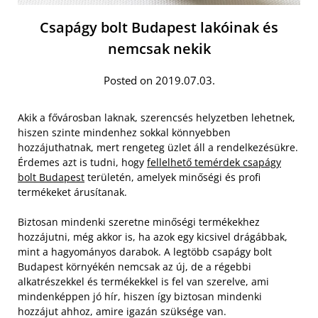
Csapágy bolt Budapest lakóinak és
nemcsak nekik
Posted on 2019.07.03.
Akik a fővárosban laknak, szerencsés helyzetben lehetnek,
hiszen szinte mindenhez sokkal könnyebben
hozzájuthatnak, mert rengeteg üzlet áll a rendelkezésükre.
Érdemes azt is tudni, hogy
fellelhető temérdek csapágy
bolt Budapest
területén, amelyek minőségi és profi
termékeket árusítanak.
Biztosan mindenki szeretne minőségi termékekhez
hozzájutni, még akkor is, ha azok egy kicsivel drágábbak,
mint a hagyományos darabok. A legtöbb csapágy bolt
Budapest környékén nemcsak az új, de a régebbi
alkatrészekkel és termékekkel is fel van szerelve, ami
mindenképpen jó hír, hiszen így biztosan mindenki
hozzájut ahhoz, amire igazán szüksége van.