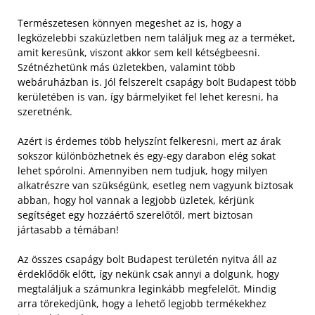
Természetesen könnyen megeshet az is, hogy a
legközelebbi szaküzletben nem találjuk meg az a terméket,
amit keresünk, viszont akkor sem kell kétségbeesni.
Szétnézhetünk más üzletekben, valamint több
webáruházban is. Jól felszerelt csapágy bolt Budapest több
kerületében is van, így bármelyiket fel lehet keresni, ha
szeretnénk.
Azért is érdemes több helyszínt felkeresni, mert az árak
sokszor különbözhetnek és egy-egy darabon elég sokat
lehet spórolni. Amennyiben nem tudjuk, hogy milyen
alkatrészre van szükségünk, esetleg nem vagyunk biztosak
abban, hogy hol vannak a legjobb üzletek, kérjünk
segítséget egy hozzáértő szerelőtől, mert biztosan
jártasabb a témában!
Az összes csapágy bolt Budapest területén nyitva áll az
érdeklődők előtt, így nekünk csak annyi a dolgunk, hogy
megtaláljuk a számunkra leginkább megfelelőt. Mindig
arra törekedjünk, hogy a lehető legjobb termékekhez