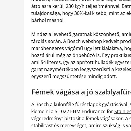
áttolásra kerül, 230 kg/h teljesítménnyel. B
tulajdonsága, hogy 30%-kal kisebb, mint az e
bárhol máshol.
Mindez a levehető garatnak köszönhető, ami
tárolás során. A Bosch webshop kedvelt prod
maróhengeres vágómű úgy lett kialakítva, h
hozzájárul még az önbehúzó is. Egy praktikus
ami 54 literes, így az aprított hulladék egys
garat nagymértékben leegyszerűsíti a kezelés
egyszerű megszüntetése mindig adott.
Fémek vágása a jó szablyafűr
A Bosch a különféle fűrészlapok gyártásával 
kiemelni a S 1022 EHM Endurance for
Stainle
végeredményt biztosít a fémek vágásakor. A 
stabilitást és merevséget, amire szükség is 