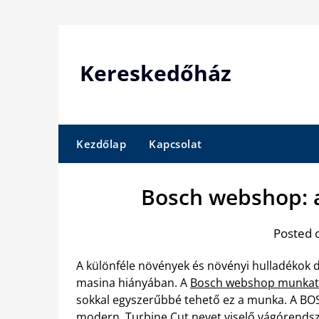
Skip
to
content
Kereskedőház
Kezdőlap
Kapcsolat
Bosch webshop: 
Posted 
A különféle növények és növényi hulladékok 
masina hiányában. A
Bosch webshop munkat
sokkal egyszerűbbé tehető ez a munka. A BOS
modern, Turbine Cut nevet viselő vágórendsz