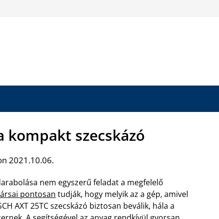
a kompakt szecskázó
on 2021.10.06.
darabolása nem egyszerű feladat a megfelelő
ársai pontosan
tudják, hogy melyik az a gép, amivel
CH AXT 25TC szecskázó biztosan beválik, hála a
ernek. A segítségével az anyag rendkívül gyorsan