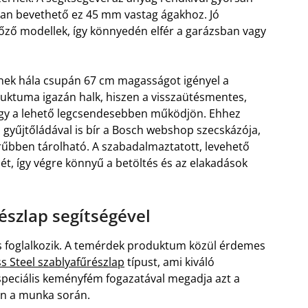
átran bevethető ez 45 mm vastag ágakhoz. Jó
lőző modellek, így könnyedén elfér a garázsban vagy
nek hála csupán 67 cm magasságot igényel a
uktuma igazán halk, hiszen a visszaütésmentes,
ogy a lehető legcsendesebben működjön. Ehhez
 gyűjtőládával is bír a Bosch webshop szecskázója,
zerűbben tárolható. A szabadalmaztatott, levehető
ét, így végre könnyű a betöltés és az elakadások
észlap segítségével
is foglalkozik. A temérdek produktum közül érdemes
ss Steel szablyafűrészlap
típust, ami kiváló
speciális keményfém fogazatával megadja azt a
van a munka során.