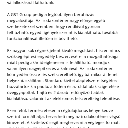
vállalkozásnál láthatunk.
A GST Group pedig a legtöbb ilyen beruházás
megvalósítója. Az irodakonténer nagy előnye egyéb
szerkezetekkel szemben, hogy rendkívül gyorsan
felhúzható, egyedi igények szerint is kialakítható, továbbá
funkcionalitását illetően is bővíthető.
Ez nagyon sok cégnek jelent kiváló megoldást, hiszen nincs
szükség építési engedély beszerzésére, a mozgathatósága
miatt pedig akár ideiglenesen is felállítható, mondjuk
valamilyen nagyépítkezés alkalmával. Az irodakonténer
könnyedén össze- és szétszerelhető, így bármikor át lehet
helyezni, szállítani.
Standard kivitel alapfelszereltségéhez
hozzátartozik a padló, a födém és az oldalfalak szigetelése
üveggyapottal, 1 ajtó és 2 darab redőnyözött ablak
kialakítása, valamint az elektromos felszereltség telepítése.
Ezen felül, természetesen a cégtulajdonos kénye-kedve
szerint formálhatja, tervezheti meg az irodakonténer végső
kinézetét. A kivitelező segít megtervezni a végleges formát,