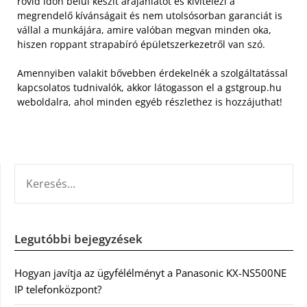
rövid időn belül készít árajánlatot és kivitelezi a
megrendelő kívánságait és nem utolsósorban garanciát is
vállal a munkájára, amire valóban megvan minden oka,
hiszen roppant strapabíró épületszerkezetről van szó.
Amennyiben valakit bővebben érdekelnék a szolgáltatással
kapcsolatos tudnivalók, akkor látogasson el a gstgroup.hu
weboldalra, ahol minden egyéb részlethez is hozzájuthat!
KERESÉS:
Legutóbbi bejegyzések
Hogyan javítja az ügyfélélményt a Panasonic KX-NS500NE
IP telefonközpont?