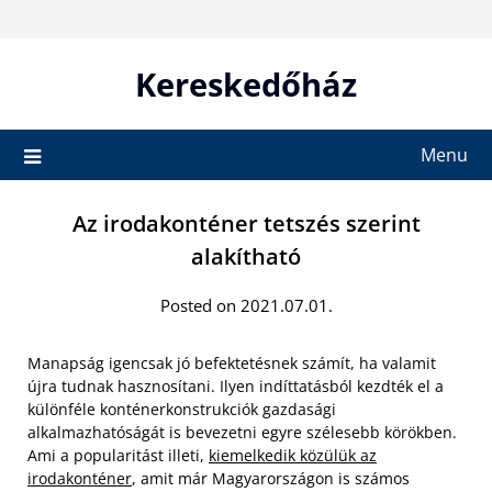
Skip
to
content
Kereskedőház
Menu
Az irodakonténer tetszés szerint
alakítható
Posted on 2021.07.01.
Manapság igencsak jó befektetésnek számít, ha valamit
újra tudnak hasznosítani. Ilyen indíttatásból kezdték el a
különféle konténerkonstrukciók gazdasági
alkalmazhatóságát is bevezetni egyre szélesebb körökben.
Ami a popularitást illeti,
kiemelkedik közülük az
irodakonténer
, amit már Magyarországon is számos