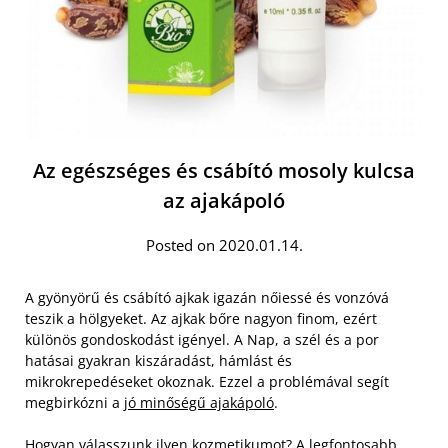
Az egészséges és csábító mosoly kulcsa
az ajakápoló
Posted on 2020.01.14.
A gyönyörű és csábító ajkak igazán nőiessé és vonzóvá
teszik a hölgyeket. Az ajkak bőre nagyon finom, ezért
különös gondoskodást igényel. A Nap, a szél és a por
hatásai gyakran kiszáradást, hámlást és
mikrokrepedéseket okoznak. Ezzel a problémával segít
megbirkózni a
jó minőségű ajakápoló
.
Hogyan válasszunk ilyen kozmetikumot? A legfontosabb