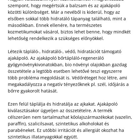
szempont, hogy megértsük a balzsam és az ajakápoló
közötti különbséget. Már a nevéből is kiderül, hogy az
elsőben sokkal több hidratáló tápanyag található, mint a
másodikban. Ennek ellenére, ha természetes
kozmetikumokat vásárol, biztos lehet benne, hogy mindkét
lehetőség rendelkezik a szükséges előnyökkel.
Létezik tápláló-, hidratáló-, védő, hidratációt támogató
ajakápoló. Az ajakápoló bőrtápláló-regeneráló
gyógynövénykivonatokban, bio növényi olajokban gazdag
összetétele a legtöbb esetben lehetővé teszi egyszerre
több probléma megoldását is. Védőréteget hoz létre, ami
megakadályozza a negatív tényezőknek pl. szél, időjárás a
bőrre gyakorolt ​​hatását.
Ezen felül táplálja és hidratálja az ajkakat. Ajakápoló
kiválasztásakor ügyeljen az összetételre. A termék
célszerűen nem tartalmazhat kőolajszármazékokat (vazelin,
paraffin), szalicilsavat, szintetikus alkoholokat és
parabéneket. Ez utóbbi irritációt és allergiát okozhat ha
szintetikus illatanyagokkal együtt.