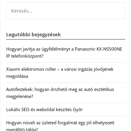
KERESÉS:
Legutóbbi bejegyzések
Hogyan javítja az ügyfélélményt a Panasonic KX-NS500NE
IP telefonközpont?
Xiaomi elektromos roller – a városi ingázás jövőjének
megoldása
Autófestékek: hogyan őrizhető meg az autó esztétikus
megjelenése?
Lokális SEO és weboldal készítés Győr
Hogyan növeli az üzleted forgalmát egy jól elhelyezett
megállító tábla?