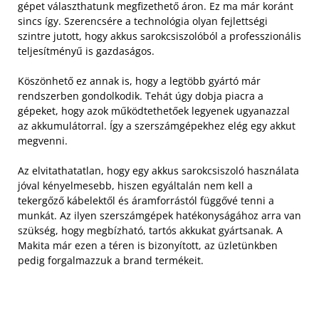
gépet választhatunk megfizethető áron. Ez ma már koránt
sincs így. Szerencsére a technológia olyan fejlettségi
szintre jutott, hogy akkus sarokcsiszolóból a professzionális
teljesítményű is gazdaságos.
Köszönhető ez annak is, hogy a legtöbb gyártó már
rendszerben gondolkodik. Tehát úgy dobja piacra a
gépeket, hogy azok működtethetőek legyenek ugyanazzal
az akkumulátorral. Így a szerszámgépekhez elég egy akkut
megvenni.
Az elvitathatatlan, hogy egy akkus sarokcsiszoló használata
jóval kényelmesebb, hiszen egyáltalán nem kell a
tekergőző kábelektől és áramforrástól függővé tenni a
munkát. Az ilyen szerszámgépek hatékonyságához arra van
szükség, hogy megbízható, tartós akkukat gyártsanak. A
Makita már ezen a téren is bizonyított, az üzletünkben
pedig forgalmazzuk a brand termékeit.