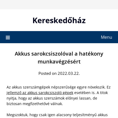
Skip
to
content
Kereskedőház
Menu
Akkus sarokcsiszolóval a hatékony
munkavégzésért
Posted on 2022.03.22.
Az akkus szerszámgépek népszerűsége egyre növekszik. Ez
jellemző az akkus sarokcsiszoló gépek
esetében is. A titok
nyitja, hogy az akkus szerszámok előnyei lassan, de
biztosan megfizethetővé válnak.
Megszoktuk, hogy csak igen alacsony teljesítményű akkus