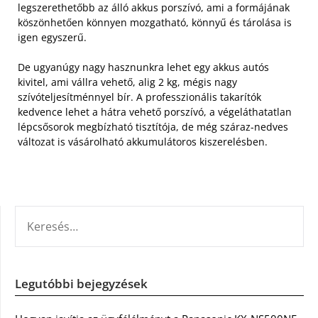
legszerethetőbb az álló akkus porszívó, ami a formájának
köszönhetően könnyen mozgatható, könnyű és tárolása is
igen egyszerű.
De ugyanúgy nagy hasznunkra lehet egy akkus autós
kivitel, ami vállra vehető, alig 2 kg, mégis nagy
szívóteljesítménnyel bír. A professzionális takarítók
kedvence lehet a hátra vehető porszívó, a végeláthatatlan
lépcsősorok megbízható tisztítója, de még száraz-nedves
változat is vásárolható akkumulátoros kiszerelésben.
KERESÉS:
Legutóbbi bejegyzések