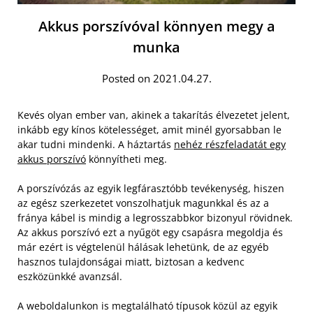
Akkus porszívóval könnyen megy a
munka
Posted on 2021.04.27.
Kevés olyan ember van, akinek a takarítás élvezetet jelent,
inkább egy kínos kötelességet, amit minél gyorsabban le
akar tudni mindenki. A háztartás
nehéz részfeladatát egy
akkus porszívó
könnyítheti meg.
A porszívózás az egyik legfárasztóbb tevékenység, hiszen
az egész szerkezetet vonszolhatjuk magunkkal és az a
fránya kábel is mindig a legrosszabbkor bizonyul rövidnek.
Az akkus porszívó ezt a nyűgöt egy csapásra megoldja és
már ezért is végtelenül hálásak lehetünk, de az egyéb
hasznos tulajdonságai miatt, biztosan a kedvenc
eszközünkké avanzsál.
A weboldalunkon is megtalálható típusok közül az egyik