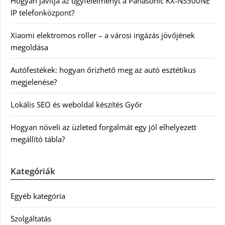
Hogyan javítja az ügyfélélményt a Panasonic KX-NS500NE
IP telefonközpont?
Xiaomi elektromos roller – a városi ingázás jövőjének
megoldása
Autófestékek: hogyan őrizhető meg az autó esztétikus
megjelenése?
Lokális SEO és weboldal készítés Győr
Hogyan növeli az üzleted forgalmát egy jól elhelyezett
megállító tábla?
Kategóriák
Egyéb kategória
Szolgáltatás