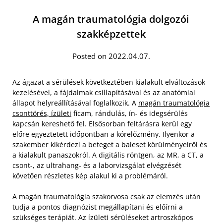
A magán traumatológia dolgozói
szakképzettek
Posted on 2022.04.07.
Az ágazat a sérülések következtében kialakult elváltozások
kezelésével, a fájdalmak csillapításával és az anatómiai
állapot helyreállításával foglalkozik. A
magán traumatológia
csonttörés, ízületi
ficam, rándulás, ín- és idegsérülés
kapcsán kereshető fel. Elsősorban feltárásra kerül egy
előre egyeztetett időpontban a kórelőzmény. Ilyenkor a
szakember kikérdezi a beteget a baleset körülményeiről és
a kialakult panaszokról. A digitális röntgen, az MR, a CT, a
csont-, az ultrahang- és a laborvizsgálat elvégzését
követően részletes kép alakul ki a problémáról.
A magán traumatológia szakorvosa csak az elemzés után
tudja a pontos diagnózist megállapítani és előírni a
szükséges terápiát. Az ízületi sérüléseket artroszkópos