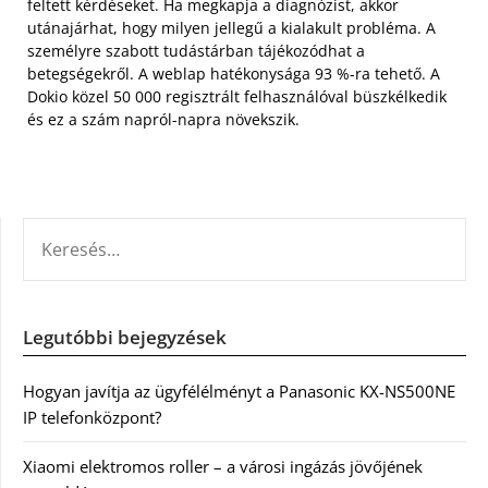
feltett kérdéseket. Ha megkapja a diagnózist, akkor
utánajárhat, hogy milyen jellegű a kialakult probléma. A
személyre szabott tudástárban tájékozódhat a
betegségekről. A weblap hatékonysága 93 %-ra tehető. A
Dokio közel 50 000 regisztrált felhasználóval büszkélkedik
és ez a szám napról-napra növekszik.
KERESÉS:
Legutóbbi bejegyzések
Hogyan javítja az ügyfélélményt a Panasonic KX-NS500NE
IP telefonközpont?
Xiaomi elektromos roller – a városi ingázás jövőjének