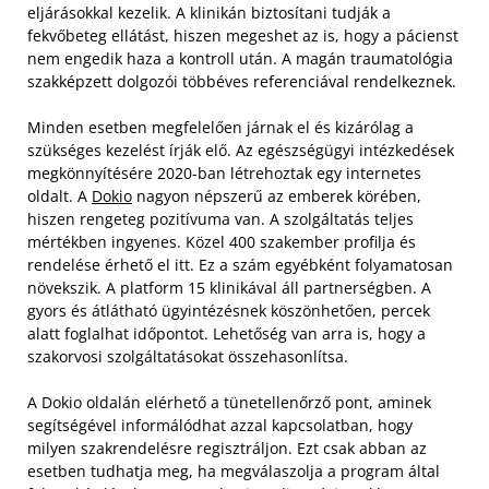
eljárásokkal kezelik. A klinikán biztosítani tudják a
fekvőbeteg ellátást, hiszen megeshet az is, hogy a pácienst
nem engedik haza a kontroll után. A magán traumatológia
szakképzett dolgozói többéves referenciával rendelkeznek.
Minden esetben megfelelően járnak el és kizárólag a
szükséges kezelést írják elő. Az egészségügyi intézkedések
megkönnyítésére 2020-ban létrehoztak egy internetes
oldalt. A
Dokio
nagyon népszerű az emberek körében,
hiszen rengeteg pozitívuma van. A szolgáltatás teljes
mértékben ingyenes. Közel 400 szakember profilja és
rendelése érhető el itt. Ez a szám egyébként folyamatosan
növekszik. A platform 15 klinikával áll partnerségben. A
gyors és átlátható ügyintézésnek köszönhetően, percek
alatt foglalhat időpontot. Lehetőség van arra is, hogy a
szakorvosi szolgáltatásokat összehasonlítsa.
A Dokio oldalán elérhető a tünetellenőrző pont, aminek
segítségével informálódhat azzal kapcsolatban, hogy
milyen szakrendelésre regisztráljon. Ezt csak abban az
esetben tudhatja meg, ha megválaszolja a program által