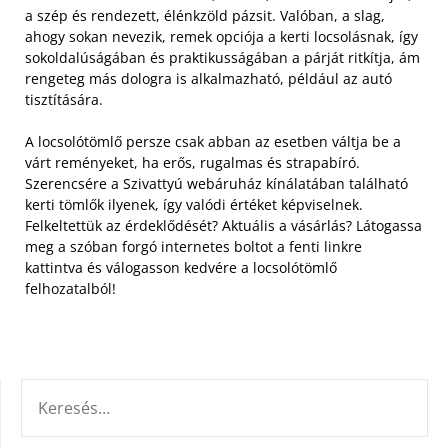
a szép és rendezett, élénkzöld pázsit. Valóban, a slag,
ahogy sokan nevezik, remek opciója a kerti locsolásnak, így
sokoldalúságában és praktikusságában a párját ritkítja, ám
rengeteg más dologra is alkalmazható, például az autó
tisztítására.
A locsolótömlő persze csak abban az esetben váltja be a
várt reményeket, ha erős, rugalmas és strapabíró.
Szerencsére a Szivattyú webáruház kínálatában található
kerti tömlők ilyenek, így valódi értéket képviselnek.
Felkeltettük az érdeklődését? Aktuális a vásárlás? Látogassa
meg a szóban forgó internetes boltot a fenti linkre
kattintva és válogasson kedvére a locsolótömlő
felhozatalból!
KERESÉS: