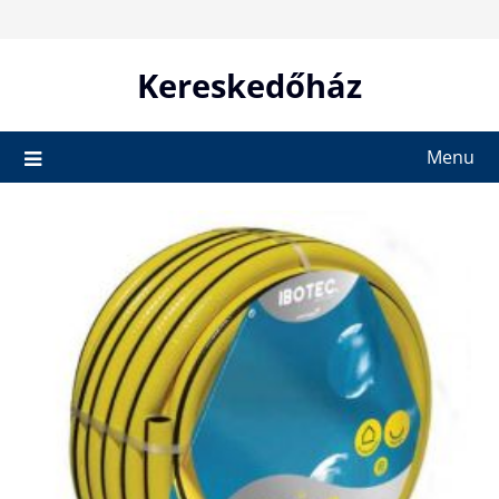
Skip
to
content
Kereskedőház
Menu