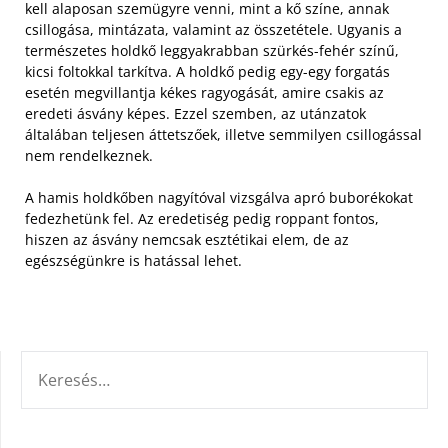
kell alaposan szemügyre venni, mint a kő színe, annak
csillogása, mintázata, valamint az összetétele.
Ugyanis a
természetes holdkő leggyakrabban szürkés-fehér színű,
kicsi foltokkal tarkítva. A holdkő pedig egy-egy forgatás
esetén megvillantja kékes ragyogását, amire csakis az
eredeti ásvány képes. Ezzel szemben, az utánzatok
általában teljesen áttetszőek, illetve semmilyen csillogással
nem rendelkeznek.
A hamis holdkőben nagyítóval vizsgálva apró buborékokat
fedezhetünk fel. Az eredetiség pedig roppant fontos,
hiszen az ásvány nemcsak esztétikai elem, de az
egészségünkre is hatással lehet.
KERESÉS: