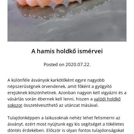
A hamis holdkő ismérvei
Posted on 2020.07.22.
A különféle ásványok karkötőként egyre nagyobb
népszerűségnek örvendenek, amit főként a gyógyító
erejüknek köszönhetnek. Azonban nagyon kell vigyázni és a
vásárlás során ébernek kell lenni, hiszen a
valódi holdkő
sokszor
összetéveszthető az utánzat másával.
Tulajdonképpen a laikusoknak nehéz lehet felismerni az
ásványt, ezért most nyújtunk egy kis segítséget a tökéletes
döntés érdekében. Először is olyan fontos tulajdonságokat