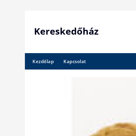
Skip
to
content
Kereskedőház
Kezdőlap
Kapcsolat