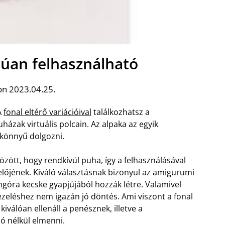
lúan felhasználható
on 2023.04.25.
A
fonal eltérő variációival
találkozhatsz a
ázak virtuális polcain. Az alpaka az egyik
 könnyű dolgozni.
özött, hogy rendkívül puha, így a felhasználásával
selőjének. Kiváló választásnak bizonyul az amigurumi
angóra kecske gyapjújából hozzák létre.
Valamivel
zeléshez nem igazán jó döntés. Ami viszont a fonal
kiválóan ellenáll a penésznek, illetve a
ó nélkül elmenni.