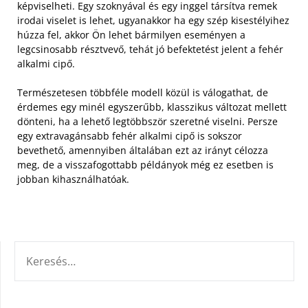
képviselheti. Egy szoknyával és egy inggel társítva remek
irodai viselet is lehet, ugyanakkor ha egy szép kisestélyihez
húzza fel, akkor Ön lehet bármilyen eseményen a
legcsinosabb résztvevő, tehát jó befektetést jelent a fehér
alkalmi cipő.
Természetesen többféle modell közül is válogathat, de
érdemes egy minél egyszerűbb, klasszikus változat mellett
dönteni, ha a lehető legtöbbször szeretné viselni. Persze
egy extravagánsabb fehér alkalmi cipő is sokszor
bevethető, amennyiben általában ezt az irányt célozza
meg, de a visszafogottabb példányok még ez esetben is
jobban kihasználhatóak.
KERESÉS: