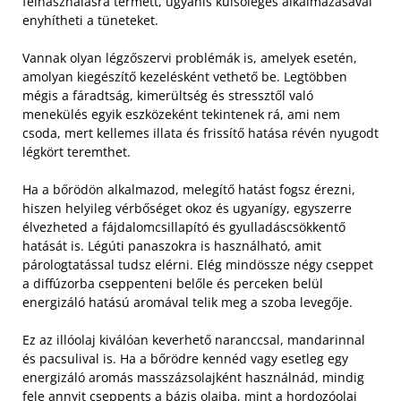
felhasználásra termett, ugyanis külsőleges alkalmazásával
enyhítheti a tüneteket.
Vannak olyan légzőszervi problémák is, amelyek esetén,
amolyan kiegészítő kezelésként vethető be. Legtöbben
mégis a fáradtság, kimerültség és stressztől való
menekülés egyik eszközeként tekintenek rá, ami nem
csoda, mert kellemes illata és frissítő hatása révén nyugodt
légkört teremthet.
Ha a bőrödön alkalmazod, melegítő hatást fogsz érezni,
hiszen helyileg vérbőséget okoz és ugyanígy, egyszerre
élvezheted a fájdalomcsillapító és gyulladáscsökkentő
hatását is. Légúti panaszokra is használható, amit
párologtatással tudsz elérni. Elég mindössze négy cseppet
a diffúzorba cseppenteni belőle és perceken belül
energizáló hatású aromával telik meg a szoba levegője.
Ez az illóolaj kiválóan keverhető naranccsal, mandarinnal
és pacsulival is. Ha a bőrödre kennéd vagy esetleg egy
energizáló aromás masszázsolajként használnád, mindig
fele annyit cseppents a bázis olajba, mint a hordozóolaj